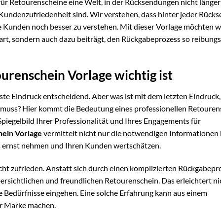
ür Retourenscheine eine Welt, in der Rücksendungen nicht länger
d Kundenzufriedenheit sind. Wir verstehen, dass hinter jeder Rück
re Kunden noch besser zu verstehen. Mit dieser Vorlage möchten w
part, sondern auch dazu beiträgt, den Rückgabeprozess so reibung
urenschein Vorlage wichtig ist
rste Eindruck entscheidend. Aber was ist mit dem letzten Eindruck
muss? Hier kommt die Bedeutung eines professionellen Retouren
in Spiegelbild Ihrer Professionalität und Ihres Engagements für
ein Vorlage
vermittelt nicht nur die notwendigen Informationen 
ess ernst nehmen und Ihren Kunden wertschätzen.
nicht zufrieden. Anstatt sich durch einen komplizierten Rückgabepr
ersichtlichen und freundlichen Retourenschein. Das erleichtert ni
ne Bedürfnisse eingehen. Eine solche Erfahrung kann aus einem
er Marke machen.