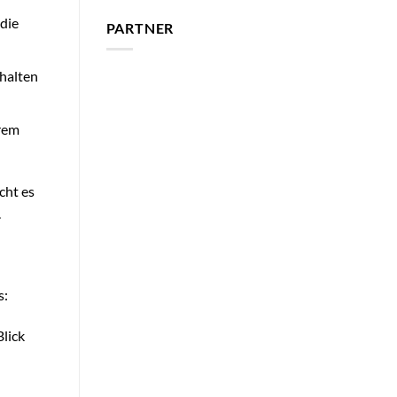
die
PARTNER
rhalten
hrem
cht es
.
s:
Blick