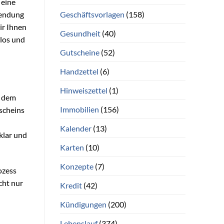
 eine
Geschäftsvorlagen
(158)
sendung
ir Ihnen
Gesundheit
(40)
slos und
Gutscheine
(52)
Handzettel
(6)
Hinweiszettel
(1)
, dem
Immobilien
(156)
scheins
Kalender
(13)
klar und
Karten
(10)
Konzepte
(7)
ozess
cht nur
Kredit
(42)
Kündigungen
(200)
Lebenslauf
(374)