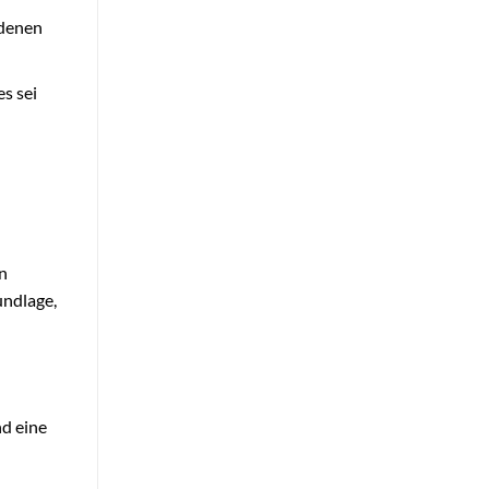
 denen
s sei
en
undlage,
nd eine