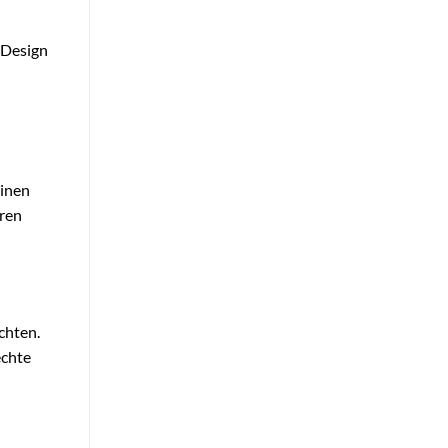
 Design
einen
hren
chten.
echte