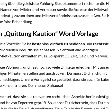
r Beleg über die geleistete Zahlung. Sie dokumentiert nicht nur die 
ie Namen von Mieter und Vermieter sowie die Adresse der Mietwo
eindeutig zuzuordnen und Missverständnisse auszuschließen. Sie i
ne faire Behandlung.
en „Quittung Kaution“ Word Vorlage
iele Vorteile: Sie ist
kostenlos
,
einfach zu bedienen
und
rechtssi
ividuellen Bedürfnisse anpassen. Sie enthält alle wichtigen
e Mietkaution enthalten muss. So sparst Du Zeit, Geld und Nerven.
 neue Wohnung und hast noch so viele Dinge zu erledigen. Mit unse
nigen Minuten erstellen und ausdrucken. Du musst Dich nicht mit
schlagen. Unsere Vorlage ist so gestaltet, dass sie auch für Laien
he konzentrieren: Dein neues Zuhause!
chtet, dass sie alle relevanten rechtlichen Aspekte berücksichtigt
d ist von Experten geprüft. So kannst Du sicher sein, dass Du ei
d hat. Sie ist Dein Sicherheitsnetz, Dein Fels in der Brandung und D