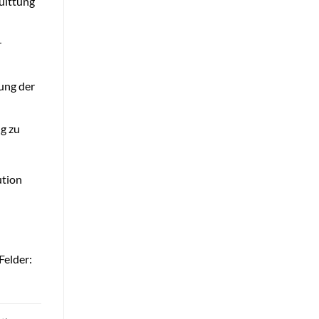
Quittung
r
ung der
ng zu
ution
Felder: