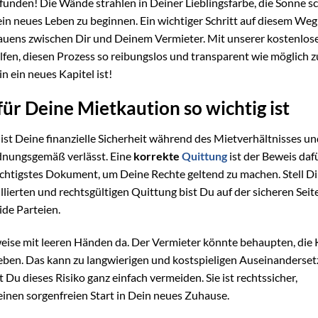
funden! Die Wände strahlen in Deiner Lieblingsfarbe, die Sonne s
n neues Leben zu beginnen. Ein wichtiger Schritt auf diesem Weg 
rtrauens zwischen Dir und Deinem Vermieter. Mit unserer kostenlos
fen, diesen Prozess so reibungslos und transparent wie möglich z
in ein neues Kapitel ist!
ür Deine Mietkaution so wichtig ist
 ist Deine finanzielle Sicherheit während des Mietverhältnisses u
nungsgemäß verlässt. Eine
korrekte
Quittung
ist der Beweis dafü
wichtigstes Dokument, um Deine Rechte geltend zu machen. Stell Dir
llierten und rechtsgültigen Quittung bist Du auf der sicheren Seite
ide Parteien.
weise mit leeren Händen da. Der Vermieter könnte behaupten, die
geben. Das kann zu langwierigen und kostspieligen Auseinanderse
 Du dieses Risiko ganz einfach vermeiden. Sie ist rechtssicher,
 einen sorgenfreien Start in Dein neues Zuhause.