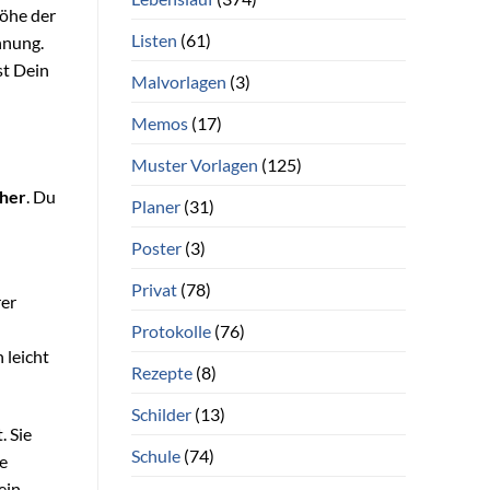
Höhe der
Listen
(61)
hnung.
st Dein
Malvorlagen
(3)
Memos
(17)
Muster Vorlagen
(125)
cher
. Du
Planer
(31)
Poster
(3)
Privat
(78)
rer
Protokolle
(76)
 leicht
Rezepte
(8)
Schilder
(13)
. Sie
Schule
(74)
ne
ein