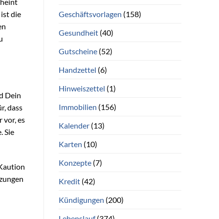
cheint
Geschäftsvorlagen
(158)
ist die
en
Gesundheit
(40)
u
Gutscheine
(52)
Handzettel
(6)
Hinweiszettel
(1)
nd Dein
Immobilien
(156)
r, dass
 vor, es
Kalender
(13)
. Sie
Karten
(10)
Konzepte
(7)
 Kaution
tzungen
Kredit
(42)
Kündigungen
(200)
Lebenslauf
(374)