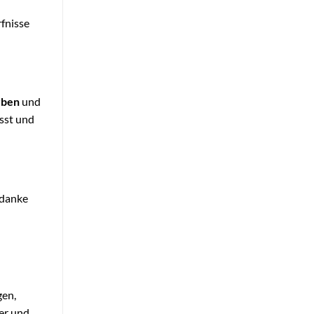
rfnisse
rben
und
sst und
edanke
gen,
er und