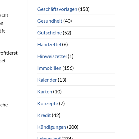
Geschäftsvorlagen
(158)
acht:
Gesundheit
(40)
en
äft
Gutscheine
(52)
Handzettel
(6)
ofitierst
Hinweiszettel
(1)
bei
Immobilien
(156)
Kalender
(13)
Karten
(10)
Konzepte
(7)
iche
Kredit
(42)
Kündigungen
(200)
Lebenslauf
(374)