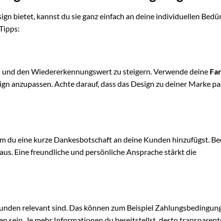
gn bietet, kannst du sie ganz einfach an deine individuellen Bedü
Tipps:
n und den Wiedererkennungswert zu steigern. Verwende deine
Fa
ign anzupassen. Achte darauf, dass das Design zu deiner Marke pa
em du eine kurze Dankesbotschaft an deine Kunden hinzufügst. B
us. Eine freundliche und persönliche Ansprache stärkt die
 Kunden relevant sind. Das können zum Beispiel Zahlungsbedingun
 sein. Je mehr Informationen du bereitstellst, desto transparent