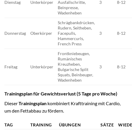
Dienstag
Unterkörper
Ausfallschritte,
3
8-12
Beinpresse,
Wadenheben
Schrägbankdrücken,
Rudern, Seitheben,
Donnerstag
Oberkörper
Facepulls,
3
8-12
Hammercurls,
French Press
Frontkniebeugen,
Rumänisches
Kreuzheben,
Freitag
Unterkörper
3
8-12
Bulgarische Split
Squats, Beinbeuger,
Wadenheben
Trainingsplan für Gewichtsverlust (5 Tage pro Woche)
Dieser
Trainingsplan
kombiniert Krafttraining mit Cardio,
um den Fettabbau zu fördern.
TAG
TRAINING
ÜBUNGEN
SÄTZE
WIED