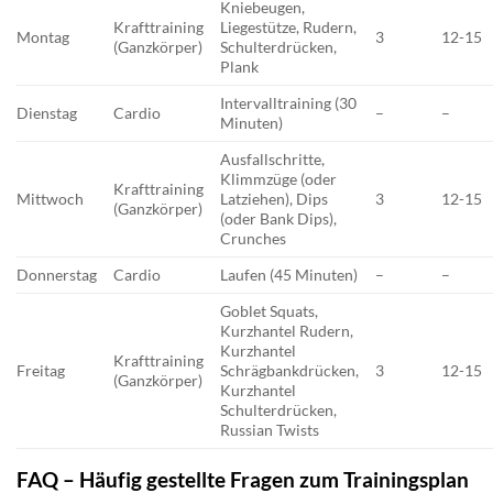
Kniebeugen,
Krafttraining
Liegestütze, Rudern,
Montag
3
12-15
(Ganzkörper)
Schulterdrücken,
Plank
Intervalltraining (30
Dienstag
Cardio
–
–
Minuten)
Ausfallschritte,
Klimmzüge (oder
Krafttraining
Mittwoch
Latziehen), Dips
3
12-15
(Ganzkörper)
(oder Bank Dips),
Crunches
Donnerstag
Cardio
Laufen (45 Minuten)
–
–
Goblet Squats,
Kurzhantel Rudern,
Kurzhantel
Krafttraining
Freitag
Schrägbankdrücken,
3
12-15
(Ganzkörper)
Kurzhantel
Schulterdrücken,
Russian Twists
FAQ – Häufig gestellte Fragen zum Trainingsplan