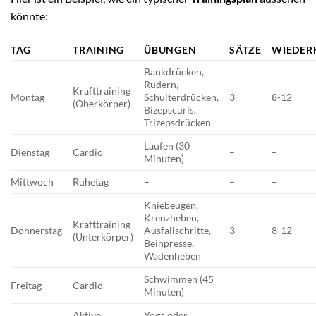
könnte:
TAG
TRAINING
ÜBUNGEN
SÄTZE
WIEDER
Bankdrücken,
Rudern,
Krafttraining
Montag
Schulterdrücken,
3
8-12
(Oberkörper)
Bizepscurls,
Trizepsdrücken
Laufen (30
Dienstag
Cardio
–
–
Minuten)
Mittwoch
Ruhetag
–
–
–
Kniebeugen,
Kreuzheben,
Krafttraining
Donnerstag
Ausfallschritte,
3
8-12
(Unterkörper)
Beinpresse,
Wadenheben
Schwimmen (45
Freitag
Cardio
–
–
Minuten)
Aktive
Yoga oder