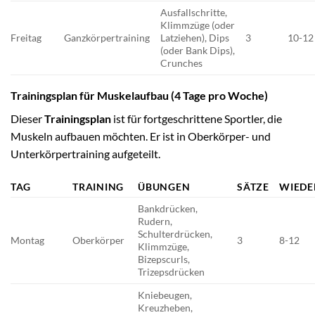
Ausfallschritte,
Klimmzüge (oder
Freitag
Ganzkörpertraining
Latziehen), Dips
3
10-12
(oder Bank Dips),
Crunches
Trainingsplan für Muskelaufbau (4 Tage pro Woche)
Dieser
Trainingsplan
ist für fortgeschrittene Sportler, die
Muskeln aufbauen möchten. Er ist in Oberkörper- und
Unterkörpertraining aufgeteilt.
TAG
TRAINING
ÜBUNGEN
SÄTZE
WIED
Bankdrücken,
Rudern,
Schulterdrücken,
Montag
Oberkörper
3
8-12
Klimmzüge,
Bizepscurls,
Trizepsdrücken
Kniebeugen,
Kreuzheben,