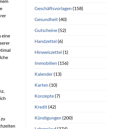
einem
Geschäftsvorlagen
(158)
he
hrer
Gesundheit
(40)
Gutscheine
(52)
 eine
Handzettel
(6)
serer
ptimal
Hinweiszettel
(1)
lche
Immobilien
(156)
Kalender
(13)
Karten
(10)
nz,
Konzepte
(7)
lich
Kredit
(42)
Kündigungen
(200)
 zu
chzeiten
Lebenslauf
(374)