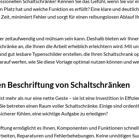
ssionellen Schaltschränke! Kennen Sie das Gefühl, wenn Sie vor 
n Platz hat und welche Funktion es erfüllt? Eine klare und deutlic
t Zeit, minimiert Fehler und sorgt für einen reibungslosen Ablauf I
der zeitaufwendig und mühsam sein kann. Deshalb bieten wir Ihnen
hränke an, die Ihnen die Arbeit erheblich erleichtern wird. Mit un
d gut lesbare Typenschilder erstellen, die Ihren Schaltschrank o
arauf werfen, wie Sie diese Vorlage optimal nutzen können und we
len Beschriftung von Schaltschränken
 mehr als nur eine nette Geste – sie ist eine Investition in Effizie
r, Sie betreten einen Raum voller Schaltschränke. Einige sind ordent
sicherer fühlen, eine wichtige Aufgabe zu erledigen?
riftung ermöglicht es Ihnen, Komponenten und Funktionen schnell
gsarbeiten, Reparaturen und Fehlerbehebungen. Keine unnötigen Su