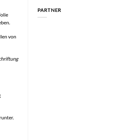
PARTNER
olie
eben.
llen von
chriftung
g
runter.