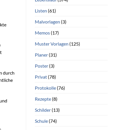
Listen
(61)
Malvorlagen
(3)
ekte
Memos
(17)
Muster Vorlagen
(125)
e
t
Planer
(31)
Poster
(3)
n durch
Privat
(78)
htliche
Protokolle
(76)
Rezepte
(8)
 und
Schilder
(13)
Schule
(74)
,