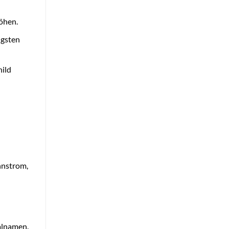
öhen.
igsten
ild
nnstrom,
alnamen.