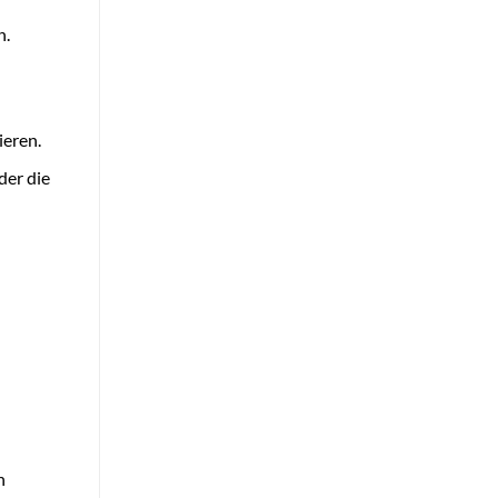
n.
ieren.
der die
n