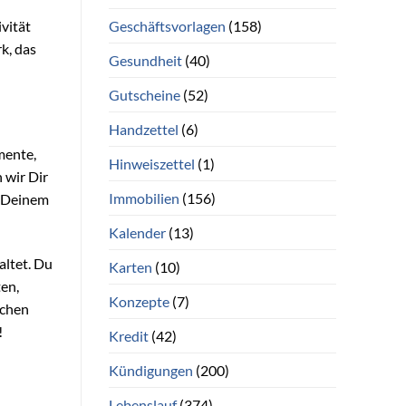
Geschäftsvorlagen
(158)
ivität
k, das
Gesundheit
(40)
Gutscheine
(52)
Handzettel
(6)
mente,
Hinweiszettel
(1)
 wir Dir
Immobilien
(156)
n Deinem
Kalender
(13)
altet. Du
Karten
(10)
ten,
Konzepte
(7)
ichen
!
Kredit
(42)
Kündigungen
(200)
Lebenslauf
(374)