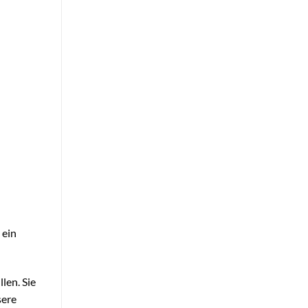
 ein
len. Sie
sere