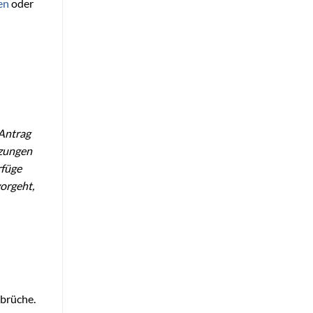
en
oder
 Antrag
tzungen
rfüge
orgeht,
sbrüche.