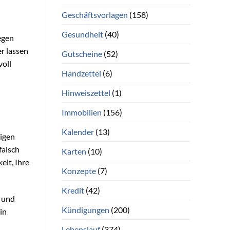
Geschäftsvorlagen
(158)
Gesundheit
(40)
gegen
r lassen
Gutscheine
(52)
voll
Handzettel
(6)
Hinweiszettel
(1)
Immobilien
(156)
Kalender
(13)
eigen
falsch
Karten
(10)
eit, Ihre
Konzepte
(7)
Kredit
(42)
n und
Kündigungen
(200)
in
Lebenslauf
(374)