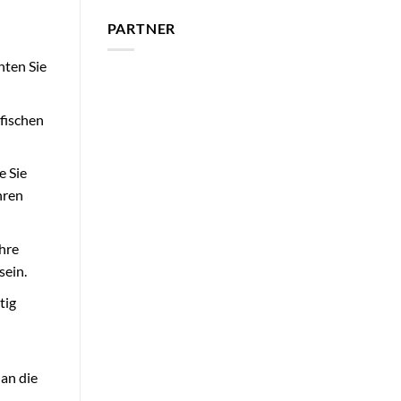
PARTNER
hten Sie
ifischen
e Sie
hren
hre
sein.
tig
an die