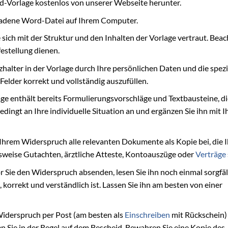
d-Vorlage kostenlos von unserer Webseite herunter.
ladene Word-Datei auf Ihrem Computer.
sich mit der Struktur und den Inhalten der Vorlage vertraut. Beac
festellung dienen.
zhalter in der Vorlage durch Ihre persönlichen Daten und die spez
 Felder korrekt und vollständig auszufüllen.
ge enthält bereits Formulierungsvorschläge und Textbausteine, di
ingt an Ihre individuelle Situation an und ergänzen Sie ihn mit I
Ihrem Widerspruch alle relevanten Dokumente als Kopie bei, die I
sweise Gutachten, ärztliche Atteste, Kontoauszüge oder
Verträge
 Sie den Widerspruch absenden, lesen Sie ihn noch einmal sorgfäl
, korrekt und verständlich ist. Lassen Sie ihn am besten von einer
iderspruch per Post (am besten als
Einschreiben
mit Rückschein) 
n Sie in der Regel auf dem Bescheid. Bewahren Sie eine Kopie des