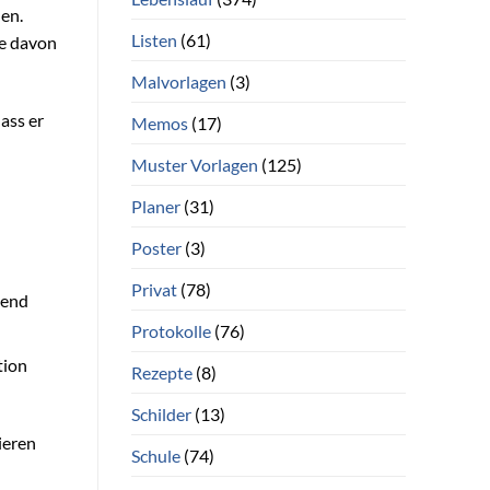
en.
Listen
(61)
de davon
Malvorlagen
(3)
ass er
Memos
(17)
Muster Vorlagen
(125)
Planer
(31)
Poster
(3)
Privat
(78)
hend
Protokolle
(76)
tion
Rezepte
(8)
Schilder
(13)
ieren
Schule
(74)