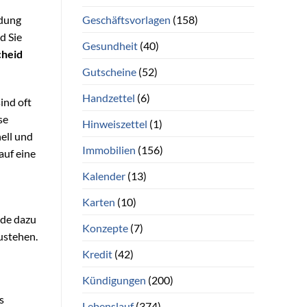
Geschäftsvorlagen
(158)
idung
d Sie
Gesundheit
(40)
cheid
Gutscheine
(52)
Handzettel
(6)
ind oft
se
Hinweiszettel
(1)
ell und
Immobilien
(156)
auf eine
Kalender
(13)
Karten
(10)
rde dazu
Konzepte
(7)
ustehen.
Kredit
(42)
Kündigungen
(200)
s
Lebenslauf
(374)