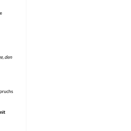
e
e, den
spruchs
mit