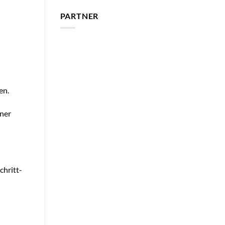
PARTNER
en.
iner
chritt-