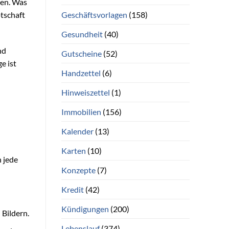
hen. Was
Geschäftsvorlagen
(158)
tschaft
Gesundheit
(40)
nd
Gutscheine
(52)
e ist
Handzettel
(6)
Hinweiszettel
(1)
Immobilien
(156)
Kalender
(13)
Karten
(10)
h jede
Konzepte
(7)
Kredit
(42)
Kündigungen
(200)
 Bildern.
Lebenslauf
(374)