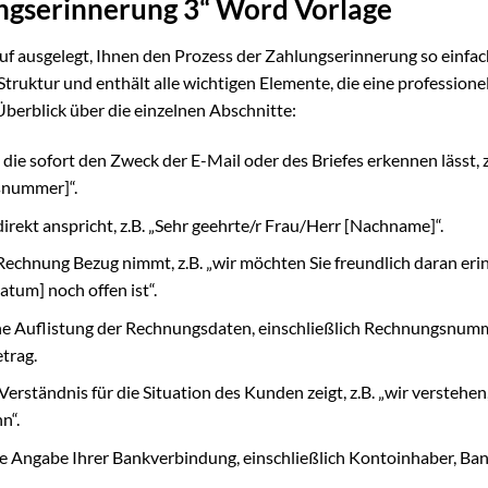
ungserinnerung 3“ Word Vorlage
f ausgelegt, Ihnen den Prozess der Zahlungserinnerung so einfa
e Struktur und enthält alle wichtigen Elemente, die eine professione
berblick über die einzelnen Abschnitte:
 die sofort den Zweck der E-Mail oder des Briefes erkennen lässt, z
snummer]“.
rekt anspricht, z.B. „Sehr geehrte/r Frau/Herr [Nachname]“.
e Rechnung Bezug nimmt, z.B. „wir möchten Sie freundlich daran eri
um] noch offen ist“.
he Auflistung der Rechnungsdaten, einschließlich Rechnungsnum
trag.
erständnis für die Situation des Kunden zeigt, z.B. „wir verstehen
n“.
ge Angabe Ihrer Bankverbindung, einschließlich Kontoinhaber, Ba