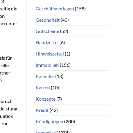
 3“
Geschäftsvorlagen
(158)
eitig die
von
Gesundheit
(40)
 herunter
Gutscheine
(52)
Handzettel
(6)
Hinweiszettel
(1)
is für
Immobilien
(156)
melle
rtner
Kalender
(13)
n
Karten
(10)
Konzepte
(7)
bbruch
tleistung
Kredit
(42)
tuation
Kündigungen
(200)
 zur
Lebenslauf
(374)