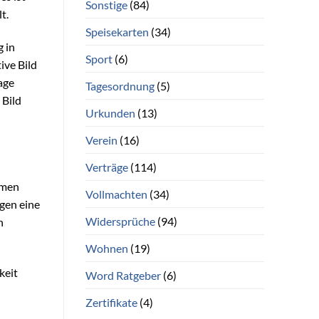
Sonstige
(84)
t.
Speisekarten
(34)
g in
Sport
(6)
ive Bild
age
Tagesordnung
(5)
 Bild
Urkunden
(13)
Verein
(16)
Verträge
(114)
mmen
Vollmachten
(34)
gen eine
Widersprüche
(94)
h
Wohnen
(19)
keit
Word Ratgeber
(6)
Zertifikate
(4)