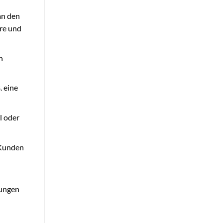
an den
ere und
n
. eine
l oder
m Kunden
rungen