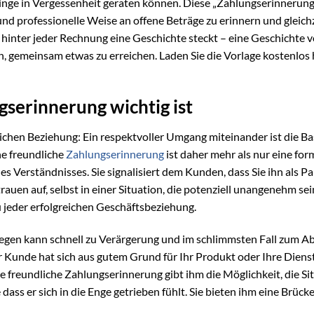
inge in Vergessenheit geraten können. Diese „Zahlungserinnerung
und professionelle Weise an offene Beträge zu erinnern und gleichz
hinter jeder Rechnung eine Geschichte steckt – eine Geschichte 
, gemeinsam etwas zu erreichen. Laden Sie die Vorlage kostenlos
serinnerung wichtig ist
ichen Beziehung: Ein respektvoller Umgang miteinander ist die Bas
ne freundliche
Zahlungserinnerung
ist daher mehr als nur eine for
s Verständnisses. Sie signalisiert dem Kunden, dass Sie ihn als Pa
rauen auf, selbst in einer Situation, die potenziell unangenehm sei
u jeder erfolgreichen Geschäftsbeziehung.
egen kann schnell zu Verärgerung und im schlimmsten Fall zum A
 Kunde hat sich aus gutem Grund für Ihr Produkt oder Ihre Diens
 freundliche Zahlungserinnerung gibt ihm die Möglichkeit, die Si
ass er sich in die Enge getrieben fühlt. Sie bieten ihm eine Brücke