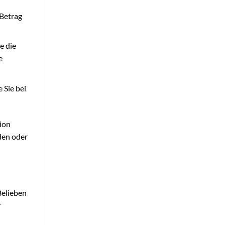
 Betrag
e die
e
 Sie bei
tion
den oder
Belieben
r