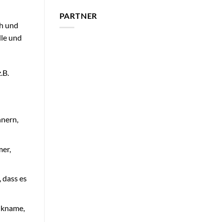
PARTNER
ch und
lle und
.B.
nnern,
mer,
, dass es
nkname,