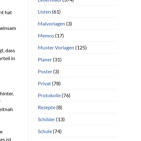
Listen
(61)
ht hat
Malvorlagen
(3)
emeinsam
Memos
(17)
Muster Vorlagen
(125)
gt, dass
teil in
Planer
(31)
Poster
(3)
Privat
(78)
hinter.
Protokolle
(76)
r
Rezepte
(8)
eitnah
Schilder
(13)
Schule
(74)
he
es ist