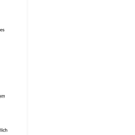
 es
zum
lich