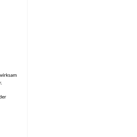
 wirksam
.
der