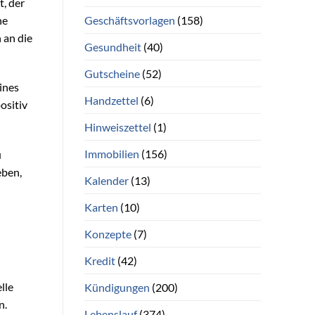
, der
Geschäftsvorlagen
(158)
ne
 an die
Gesundheit
(40)
Gutscheine
(52)
eines
Handzettel
(6)
ositiv
Hinweiszettel
(1)
Immobilien
(156)
u
eben,
Kalender
(13)
Karten
(10)
Konzepte
(7)
Kredit
(42)
lle
Kündigungen
(200)
n.
Lebenslauf
(374)