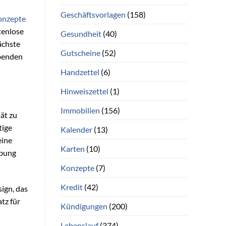
Geschäftsvorlagen
(158)
onzepte
tenlose
Gesundheit
(40)
ächste
Gutscheine
(52)
ibenden
Handzettel
(6)
Hinweiszettel
(1)
Immobilien
(156)
ät zu
tige
Kalender
(13)
eine
Karten
(10)
rbung
Konzepte
(7)
Kredit
(42)
ign, das
tz für
Kündigungen
(200)
Lebenslauf
(374)