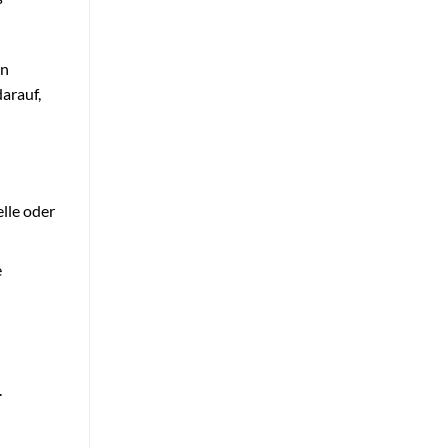
en
arauf,
lle oder
e
.