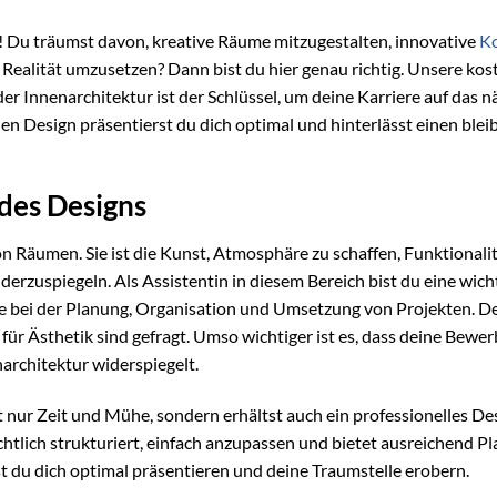
! Du träumst davon, kreative Räume mitzugestalten, innovative
K
e Realität umzusetzen? Dann bist du hier genau richtig. Unsere kos
der Innenarchitektur ist der Schlüssel, um deine Karriere auf das n
len Design präsentierst du dich optimal und hinterlässt einen ble
 des Designs
on Räumen. Sie ist die Kunst, Atmosphäre zu schaffen, Funktionalit
erzuspiegeln. Als Assistentin in diesem Bereich bist du eine wich
sie bei der Planung, Organisation und Umsetzung von Projekten. D
für Ästhetik sind gefragt. Umso wichtiger ist es, dass deine Bewe
narchitektur widerspiegelt.
nur Zeit und Mühe, sondern erhältst auch ein professionelles Des
htlich strukturiert, einfach anzupassen und bietet ausreichend Pla
t du dich optimal präsentieren und deine Traumstelle erobern.