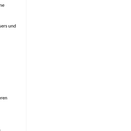
ine
sers und
eren
s