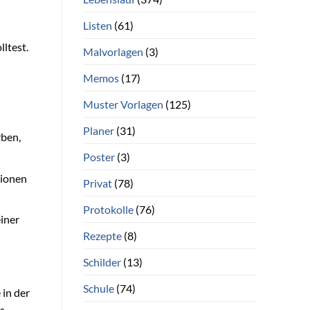
Listen
(61)
lltest.
Malvorlagen
(3)
Memos
(17)
Muster Vorlagen
(125)
Planer
(31)
rben,
Poster
(3)
tionen
Privat
(78)
Protokolle
(76)
iner
Rezepte
(8)
Schilder
(13)
Schule
(74)
 in der
es