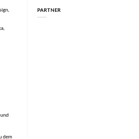
sign,
PARTNER
ka,
 und
du dem