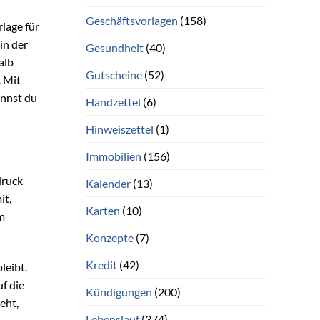
Geschäftsvorlagen
(158)
lage für
in der
Gesundheit
(40)
alb
Gutscheine
(52)
. Mit
annst du
Handzettel
(6)
Hinweiszettel
(1)
Immobilien
(156)
druck
Kalender
(13)
it,
Karten
(10)
um
Konzepte
(7)
Kredit
(42)
leibt.
uf die
Kündigungen
(200)
eht,
Lebenslauf
(374)