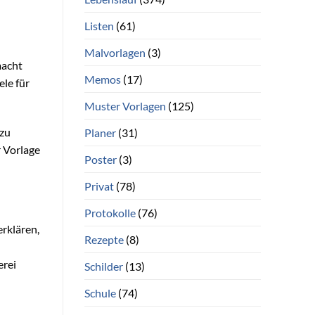
Listen
(61)
Malvorlagen
(3)
macht
Memos
(17)
le für
Muster Vorlagen
(125)
 zu
Planer
(31)
r Vorlage
Poster
(3)
Privat
(78)
Protokolle
(76)
erklären,
Rezepte
(8)
erei
Schilder
(13)
Schule
(74)