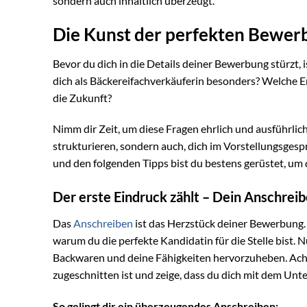
sondern auch inhaltlich überzeugt.
Die Kunst der perfekten Bewerbu
Bevor du dich in die Details deiner Bewerbung stürzt, i
dich als Bäckereifachverkäuferin besonders? Welche Er
die Zukunft?
Nimm dir Zeit, um diese Fragen ehrlich und ausführlic
strukturieren, sondern auch, dich im Vorstellungsges
und den folgenden Tipps bist du bestens gerüstet, um 
Der erste Eindruck zählt – Dein Anschrei
Das
Anschreiben
ist das Herzstück deiner Bewerbung. H
warum du die perfekte Kandidatin für die Stelle bist.
Backwaren und deine Fähigkeiten hervorzuheben. Achte 
zugeschnitten ist und zeige, dass du dich mit dem Un
So gelingt dir ein überzeugendes Anschreiben: