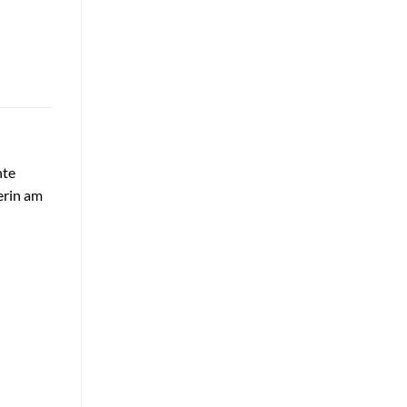
hte
ferin am