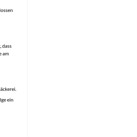
lossen
, dass
de am
äckerei.
lge ein