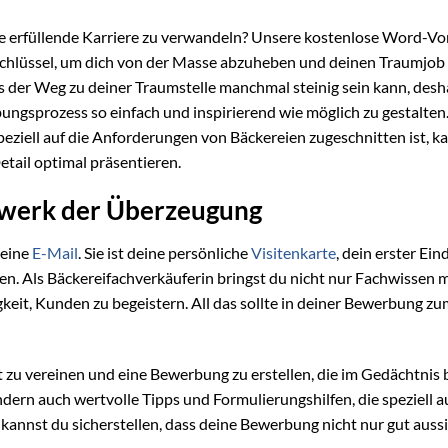
ine erfüllende Karriere zu verwandeln? Unsere kostenlose Word-Vor
 Schlüssel, um dich von der Masse abzuheben und deinen Traumjob 
s der Weg zu deiner Traumstelle manchmal steinig sein kann, desh
ungsprozess so einfach und inspirierend wie möglich zu gestalten
peziell auf die Anforderungen von Bäckereien zugeschnitten ist, k
tail optimal präsentieren.
rwerk der Überzeugung
 eine
E-Mail
. Sie ist deine persönliche
Visitenkarte
, dein erster Ein
en. Als Bäckereifachverkäuferin bringst du nicht nur Fachwissen m
gkeit, Kunden zu begeistern. All das sollte in deiner Bewerbung z
kt zu vereinen und eine Bewerbung zu erstellen, die im Gedächtnis b
ondern auch wertvolle Tipps und Formulierungshilfen, die speziell a
annst du sicherstellen, dass deine Bewerbung nicht nur gut aussi