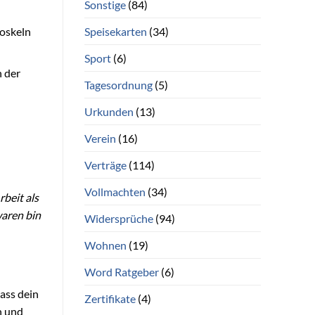
Sonstige
(84)
Speisekarten
(34)
loskeln
Sport
(6)
n der
Tagesordnung
(5)
Urkunden
(13)
Verein
(16)
Verträge
(114)
Vollmachten
(34)
beit als
waren bin
Widersprüche
(94)
Wohnen
(19)
Word Ratgeber
(6)
ass dein
Zertifikate
(4)
h und