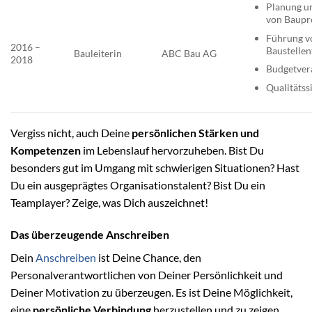
Planung u
von Baupr
Führung v
2016 –
Baustelle
Bauleiterin
ABC Bau AG
2018
Budgetver
Qualitätss
Vergiss nicht, auch Deine
persönlichen Stärken und
Kompetenzen
im Lebenslauf hervorzuheben. Bist Du
besonders gut im Umgang mit schwierigen Situationen? Hast
Du ein ausgeprägtes Organisationstalent? Bist Du ein
Teamplayer? Zeige, was Dich auszeichnet!
Das überzeugende Anschreiben
Dein
Anschreiben
ist Deine Chance, den
Personalverantwortlichen von Deiner Persönlichkeit und
Deiner Motivation zu überzeugen. Es ist Deine Möglichkeit,
eine
persönliche Verbindung
herzustellen und zu zeigen,