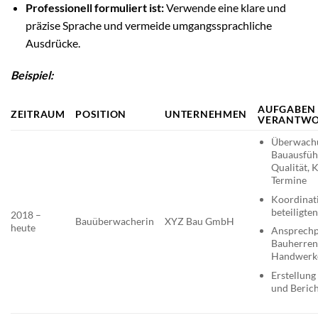
Professionell formuliert ist:
Verwende eine klare und
präzise Sprache und vermeide umgangssprachliche
Ausdrücke.
Beispiel:
AUFGABEN
ZEITRAUM
POSITION
UNTERNEHMEN
VERANTWO
Überwach
Bauausführ
Qualität, 
Termine
Koordinat
beteiligte
2018 –
Bauüberwacherin
XYZ Bau GmbH
heute
Ansprechp
Bauherren
Handwerk
Erstellung
und Beric