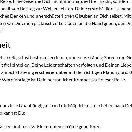
eise. Eine Reise, die Dich nicht nur finanziell frei macht, sondern
ositiven Beitrag zur Welt zu leisten. Deine erste Million ist mehr 
egisches Denken und unerschütterlichen Glauben an Dich selbst. Mit
en wir Dir einen praktischen Leitfaden an die Hand geben, der Di
et.
heit
öglichkeit, selbstbestimmt zu leben, ohne uns ständig Sorgen um G
t frei einteilen, Deine Leidenschaften verfolgen und Deinen Liebe
zunächst steinig erscheinen, aber mit der richtigen Planung und 
Word Vorlage ist Dein persönlicher Kompass auf dieser Reise.
r finanzielle Unabhängigkeit und die Möglichkeit, ein Leben nach De
ro kannst Du:
 lassen und passive Einkommensströme generieren.