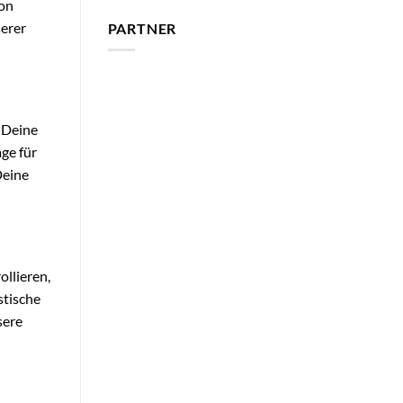
ion
serer
PARTNER
d Deine
ge für
Deine
ollieren,
stische
sere