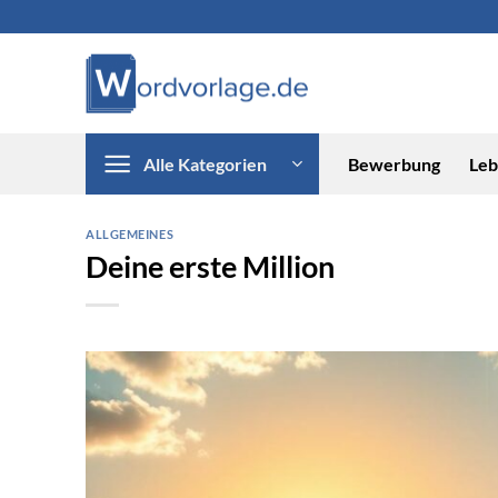
Zum
Inhalt
springen
Alle Kategorien
Bewerbung
Leb
ALLGEMEINES
Deine erste Million