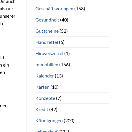
 Dir auch
Geschäftsvorlagen
(158)
als nur
 unserer
Gesundheit
(40)
ch
Gutscheine
(52)
Handzettel
(6)
Hinweiszettel
(1)
eld
Immobilien
(156)
n ein
den
Kalender
(13)
Karten
(10)
Konzepte
(7)
inen
Kredit
(42)
Kündigungen
(200)
Lebenslauf
(374)