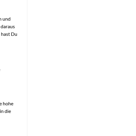
in und
e daraus
e hast Du
e
ne hohe
in die