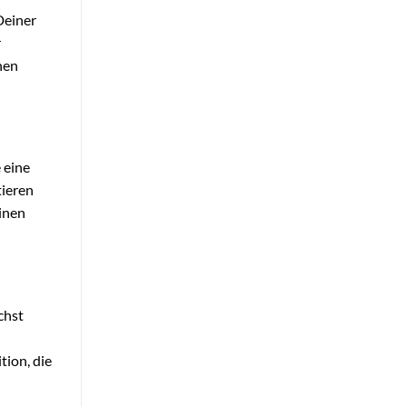
Deiner
r
nen
 eine
tieren
einen
chst
tion, die