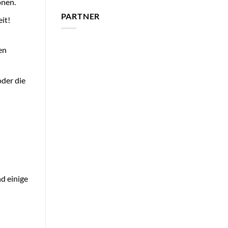
onen.
PARTNER
it!
en
oder die
d einige