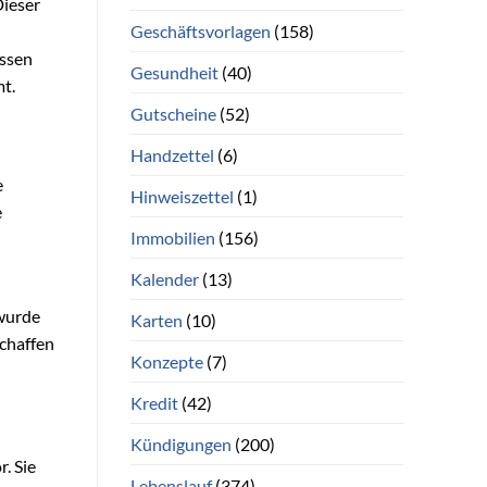
Dieser
Geschäftsvorlagen
(158)
assen
Gesundheit
(40)
mt.
Gutscheine
(52)
Handzettel
(6)
e
Hinweiszettel
(1)
e
Immobilien
(156)
Kalender
(13)
 wurde
Karten
(10)
chaffen
Konzepte
(7)
Kredit
(42)
Kündigungen
(200)
. Sie
Lebenslauf
(374)