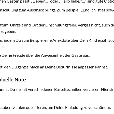
en Gästen passt. „Liebe/r…“ oder „Hallo liebe/r…“ sind gute Opti
inschulung zum Ausdruck bringt. Zum Beispiel: „Endlich ist es sowe
tum, Uhrzeit und Ort der Einschulungsfeier. Vergiss nicht, auch d
nzugeben.
u, indem Du zum Beispiel eine Anekdote über Dein Kind erzählst 
st.
 Deine Freude über die Anwesenheit der Gäste aus.
xt, den Du ganz einfach an Deine Bedürfnisse anpassen kannst.
iduelle Note
annst Du sie mit verschiedenen Basteltechniken verzieren. Hier sin
aben, Zahlen oder Tieren, um Deine Einladung zu verschönern.