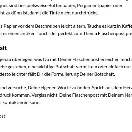
ignet sind beispielsweise Büttenpapier, Pergamentpapier oder
cht zu dünn ist, damit die Tinte nicht durchdrückt.
Papier vor dem Beschreiben leicht altern. Tauche es kurz in Kaff
t es einen antiken Touch, der perfekt zum Thema Flaschenpost pas
aft
 genau überlegen, was Du mit Deiner Flaschenpost erreichen möch
e gestehen, eine wichtige Botschaft vermitteln oder einfach nur
desto leichter fällt Dir die Formulierung Deiner Botschaft.
 und versuche, Deine eigenen Worte zu finden. Sprich aus dem He
usdruck kommen. Vergiss nicht, Deine Flaschenpost mit Deinem N
h kontaktieren kann.
ost: