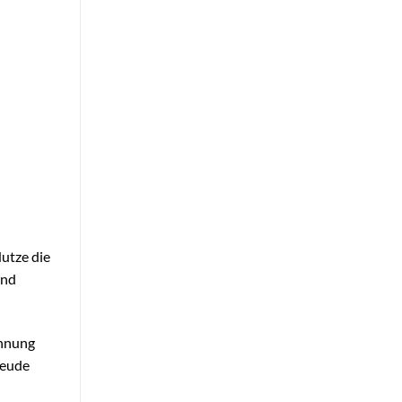
Nutze die
und
chnung
reude