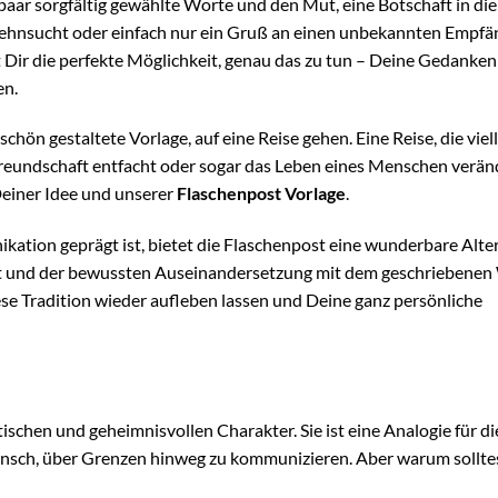
 paar sorgfältig gewählte Worte und den Mut, eine Botschaft in die
r Sehnsucht oder einfach nur ein Gruß an einen unbekannten Empfä
 Dir die perfekte Möglichkeit, genau das zu tun – Deine Gedanken
en.
chön gestaltete Vorlage, auf eine Reise gehen. Eine Reise, die viell
Freundschaft entfacht oder sogar das Leben eines Menschen veränd
Deiner Idee und unserer
Flaschenpost Vorlage
.
ikation geprägt ist, bietet die Flaschenpost eine wunderbare Alte
ität und der bewussten Auseinandersetzung mit dem geschriebenen
se Tradition wieder aufleben lassen und Deine ganz persönliche
ischen und geheimnisvollen Charakter. Sie ist eine Analogie für di
sch, über Grenzen hinweg zu kommunizieren. Aber warum sollte