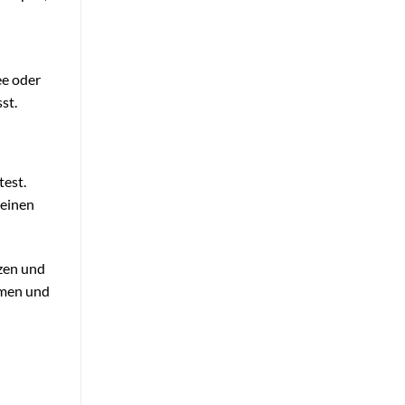
ee oder
st.
test.
 einen
rzen und
amen und