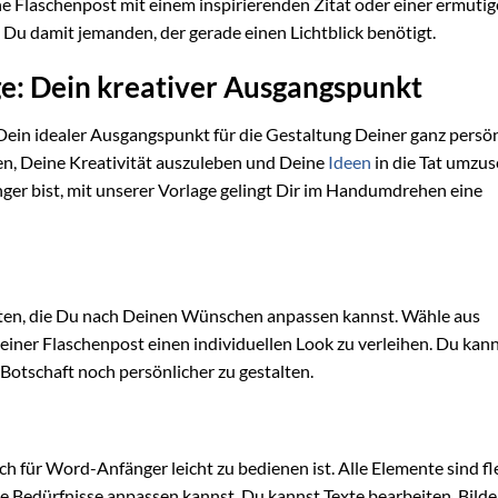
eine Flaschenpost mit einem inspirierenden Zitat oder einer ermut
st Du damit jemanden, der gerade einen Lichtblick benötigt.
e: Dein kreativer Ausgangspunkt
 Dein idealer Ausgangspunkt für die Gestaltung Deiner ganz persö
ten, Deine Kreativität auszuleben und Deine
Ideen
in die Tat umzus
änger bist, mit unserer Vorlage gelingt Dir im Handumdrehen eine
ten, die Du nach Deinen Wünschen anpassen kannst. Wähle aus
einer Flaschenpost einen individuellen Look zu verleihen. Du kan
 Botschaft noch persönlicher zu gestalten.
auch für Word-Anfänger leicht zu bedienen ist. Alle Elemente sind fl
e Bedürfnisse anpassen kannst. Du kannst Texte bearbeiten, Bilde