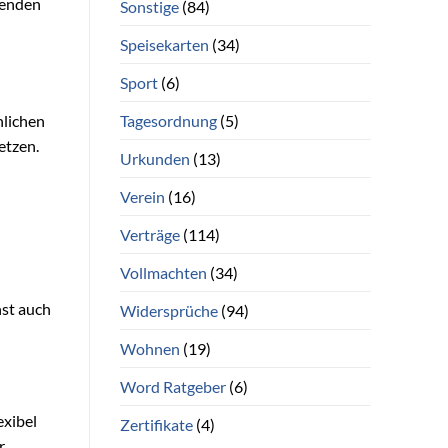
igenden
Sonstige
(84)
Speisekarten
(34)
Sport
(6)
Tagesordnung
(5)
nlichen
etzen.
Urkunden
(13)
Verein
(16)
Verträge
(114)
Vollmachten
(34)
nst auch
Widersprüche
(94)
Wohnen
(19)
Word Ratgeber
(6)
exibel
Zertifikate
(4)
r