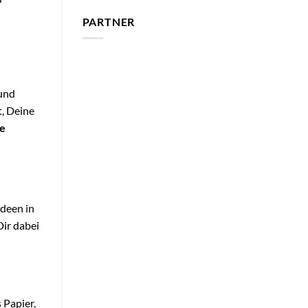
PARTNER
 und
t, Deine
ge
Ideen in
Dir dabei
 Papier,