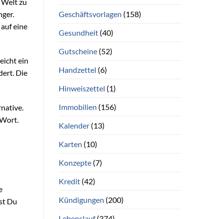
 Welt zu
Geschäftsvorlagen
(158)
nger.
 auf eine
Gesundheit
(40)
Gutscheine
(52)
eicht ein
Handzettel
(6)
ert. Die
Hinweiszettel
(1)
Immobilien
(156)
rnative.
 Wort.
Kalender
(13)
Karten
(10)
Konzepte
(7)
Kredit
(42)
e
Kündigungen
(200)
st Du
Lebenslauf
(374)