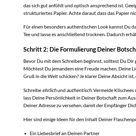
das sich gut anfühlt und optisch ansprechend ist. Gee
strukturiertes Papier. Achte darauf, dass das Papier ni
Für einen besonders authentischen Look kannst Du das 
Tee und lasse es anschließend trocknen. Dadurch erhäl
Schritt 2: Die Formulierung Deiner Botsch
Bevor Du mit dem Schreiben beginnst, solltest Du Dir
Möchtest Du jemandem eine Freude machen, Deine Lieb
Gruß in die Welt schicken? Je klarer Deine Absicht ist, 
Schreibe
ehrlich
und
authentisch
. Vermeide Klischees
lass Deine Persönlichkeit in Deiner Botschaft zum A
Deiner Adresse zu versehen, damit der Empfänger Dic
Hier sind einige Ideen für den Inhalt Deiner Flaschenp
Ein Liebesbrief an Deinen Partner