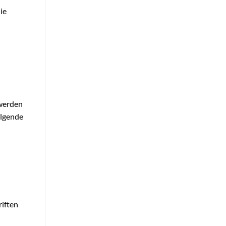
ie
 werden
olgende
riften