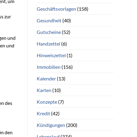
ent, um
Geschäftsvorlagen
(158)
ss zur
Gesundheit
(40)
Gutscheine
(52)
igen und
Handzettel
(6)
ren und
Hinweiszettel
(1)
Immobilien
(156)
Kalender
(13)
Karten
(10)
Konzepte
(7)
en des
Kredit
(42)
Kündigungen
(200)
sam den
Lebenslauf
(374)