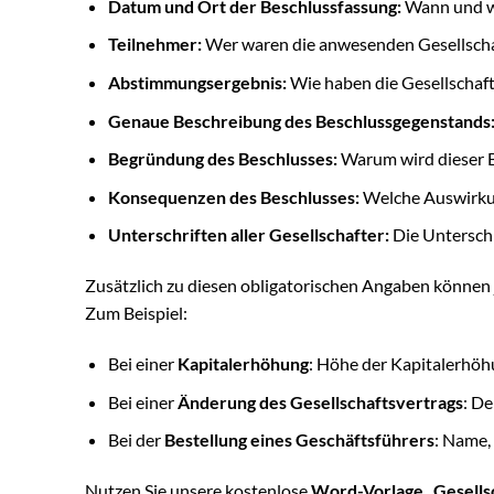
Datum und Ort der Beschlussfassung:
Wann und wo
Teilnehmer:
Wer waren die anwesenden Gesellscha
Abstimmungsergebnis:
Wie haben die Gesellschaf
Genaue Beschreibung des Beschlussgegenstands
Begründung des Beschlusses:
Warum wird dieser B
Konsequenzen des Beschlusses:
Welche Auswirkun
Unterschriften aller Gesellschafter:
Die Unterschr
Zusätzlich zu diesen obligatorischen Angaben können 
Zum Beispiel:
Bei einer
Kapitalerhöhung
: Höhe der Kapitalerhöh
Bei einer
Änderung des Gesellschaftsvertrags
: D
Bei der
Bestellung eines Geschäftsführers
: Name,
Nutzen Sie unsere kostenlose
Word-Vorlage „Gesells