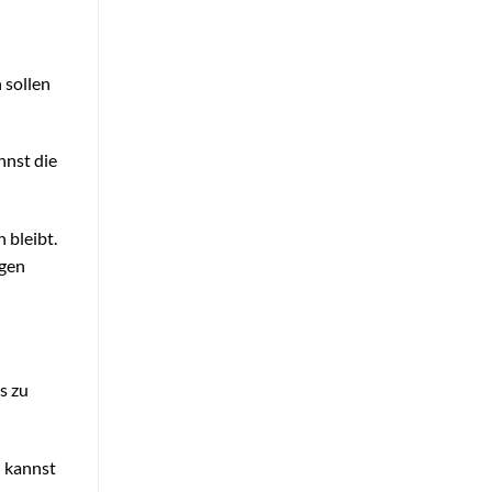
 sollen
nnst die
 bleibt.
ngen
s zu
u kannst