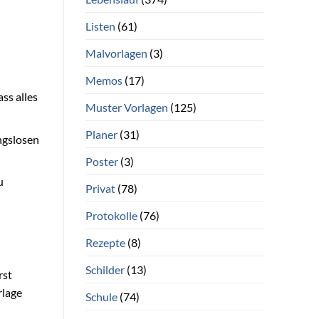
Listen
(61)
Malvorlagen
(3)
Memos
(17)
ass alles
Muster Vorlagen
(125)
Planer
(31)
ngslosen
Poster
(3)
u
Privat
(78)
Protokolle
(76)
Rezepte
(8)
Schilder
(13)
rst
rlage
Schule
(74)