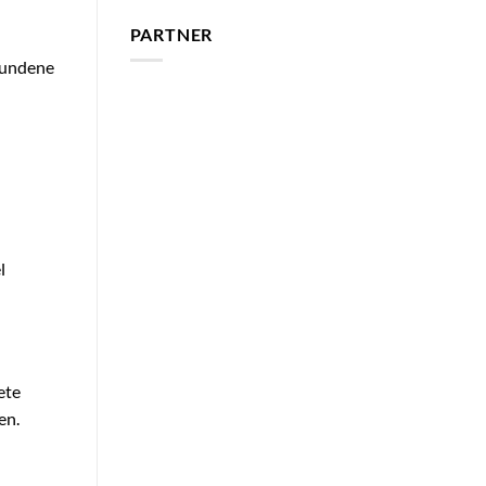
PARTNER
ebundene
l
ete
en.