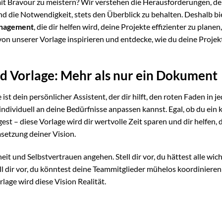
 mit Bravour zu meistern? Wir verstehen die Herausforderungen, d
d die Notwendigkeit, stets den Überblick zu behalten. Deshalb bi
anagement
, die dir helfen wird, deine Projekte effizienter zu planen,
von unserer Vorlage inspirieren und entdecke, wie du deine Projek
 Vorlage: Mehr als nur ein Dokument
ist dein persönlicher Assistent, der dir hilft, den roten Faden in 
u individuell an deine Bedürfnisse anpassen kannst. Egal, ob du ein 
st – diese Vorlage wird dir wertvolle Zeit sparen und dir helfen, d
setzung deiner Vision.
heit und Selbstvertrauen angehen. Stell dir vor, du hättest alle wic
ll dir vor, du könntest deine Teammitglieder mühelos koordiniere
ge wird diese Vision Realität.