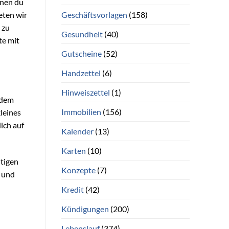
enen du
Geschäftsvorlagen
(158)
eten wir
 zu
Gesundheit
(40)
te mit
Gutscheine
(52)
Handzettel
(6)
Hinweiszettel
(1)
jedem
Immobilien
(156)
kleines
ich auf
Kalender
(13)
Karten
(10)
htigen
Konzepte
(7)
n und
Kredit
(42)
Kündigungen
(200)
Lebenslauf
(374)