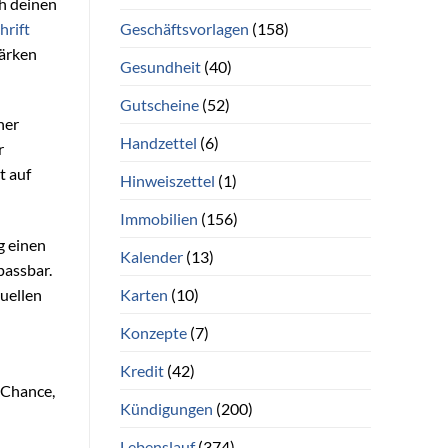
ch deinen
Geschäftsvorlagen
(158)
hrift
tärken
Gesundheit
(40)
Gutscheine
(52)
ner
Handzettel
(6)
r
t auf
Hinweiszettel
(1)
Immobilien
(156)
g einen
Kalender
(13)
passbar.
Karten
(10)
uellen
Konzepte
(7)
Kredit
(42)
 Chance,
Kündigungen
(200)
Lebenslauf
(374)