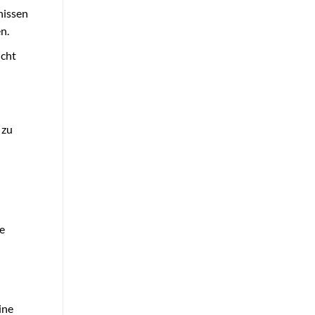
nissen
n.
icht
 zu
ge
ine