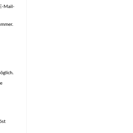
E-Mail-
ummer.
öglich.
ie
öst