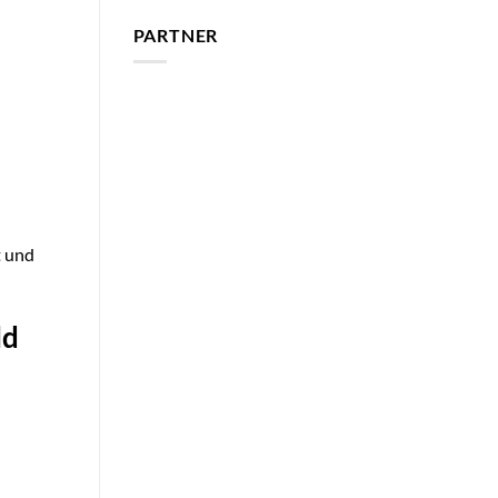
PARTNER
t und
ld