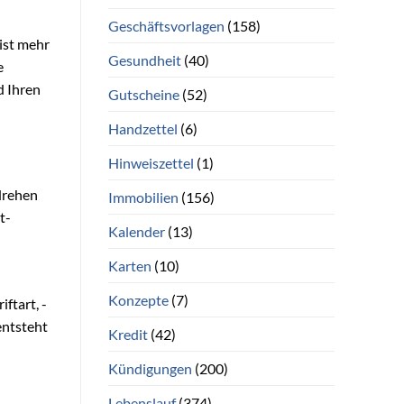
Geschäftsvorlagen
(158)
ist mehr
Gesundheit
(40)
e
d Ihren
Gutscheine
(52)
Handzettel
(6)
Hinweiszettel
(1)
drehen
Immobilien
(156)
t-
Kalender
(13)
Karten
(10)
Konzepte
(7)
ftart, -
entsteht
Kredit
(42)
Kündigungen
(200)
Lebenslauf
(374)