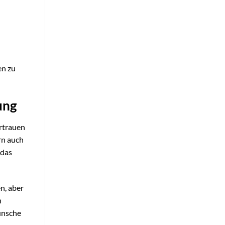
en zu
ung
ertrauen
rn auch
 das
n, aber
h
ünsche