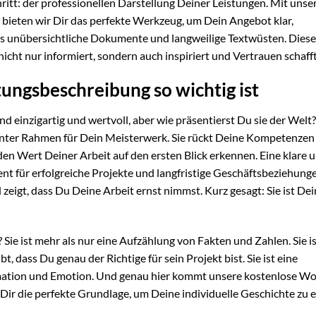
tt: der professionellen Darstellung Deiner Leistungen. Mit unse
bieten wir Dir das perfekte Werkzeug, um Dein Angebot klar,
s unübersichtliche Dokumente und langweilige Textwüsten. Diese
 nicht nur informiert, sondern auch inspiriert und Vertrauen schafft
ungsbeschreibung so wichtig ist
ind einzigartig und wertvoll, aber wie präsentierst Du sie der Welt?
ganter Rahmen für Dein Meisterwerk. Sie rückt Deine Kompetenzen 
den Wert Deiner Arbeit auf den ersten Blick erkennen. Eine klare 
 für erfolgreiche Projekte und langfristige Geschäftsbeziehunge
zeigt, dass Du Deine Arbeit ernst nimmst. Kurz gesagt: Sie ist Dei
ie ist mehr als nur eine Aufzählung von Fakten und Zahlen. Sie is
t, dass Du genau der Richtige für sein Projekt bist. Sie ist eine
rmation und Emotion. Und genau hier kommt unsere kostenlose W
t Dir die perfekte Grundlage, um Deine individuelle Geschichte zu 