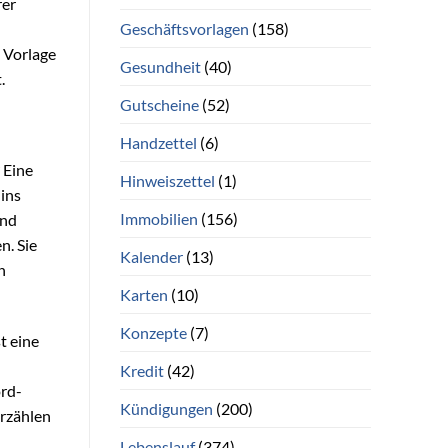
rer
Geschäftsvorlagen
(158)
 Vorlage
Gesundheit
(40)
.
Gutscheine
(52)
Handzettel
(6)
 Eine
Hinweiszettel
(1)
ins
Immobilien
(156)
und
n. Sie
Kalender
(13)
n
Karten
(10)
Konzepte
(7)
t eine
Kredit
(42)
ord-
Kündigungen
(200)
erzählen
Lebenslauf
(374)