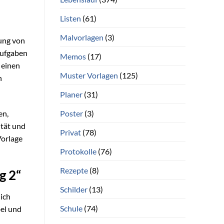
Listen
(61)
Malvorlagen
(3)
dung von
 Aufgaben
Memos
(17)
 einen
Muster Vorlagen
(125)
n
Planer
(31)
Poster
(3)
en,
ität und
Privat
(78)
Vorlage
Protokolle
(76)
Rezepte
(8)
g 2“
Schilder
(13)
lich
Schule
(74)
bel und