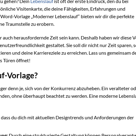
 zu gehen? Dein
Lebenslauf
ist oft der erste Eindruck, den du bei
rsönliche Visitenkarte, die deine Fähigkeiten, Erfahrungen und
n Word-Vorlage „Moderner Lebenslauf“ bieten wir dir die perfekte
e Traumstelle zu erobern.
r auch herausfordernde Zeit sein kann. Deshalb haben wir diese V
nutzerfreundlichkeit gestaltet. Sie soll dir nicht nur Zeit sparen,
ntieren und deine Karriereziele zu erreichen. Lass uns gemeinsam d
s Türen öffnet!
f-Vorlage?
tiger denn je, sich von der Konkurrenz abzuheben. Ein veralteter o
landen, ohne überhaupt beachtet zu werden. Eine moderne Lebensl
t, dass du dich mit aktuellen Designtrends und Anforderungen der
ung:
Durch eine strukturierte Gestaltung können Personalverantw