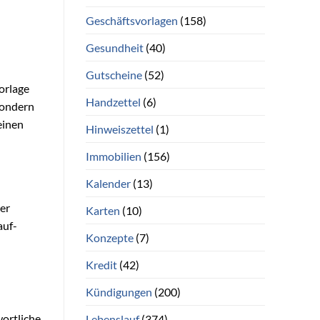
Geschäftsvorlagen
(158)
Gesundheit
(40)
Gutscheine
(52)
orlage
Handzettel
(6)
 sondern
einen
Hinweiszettel
(1)
Immobilien
(156)
Kalender
(13)
der
Karten
(10)
auf-
Konzepte
(7)
Kredit
(42)
Kündigungen
(200)
ortliche
Lebenslauf
(374)