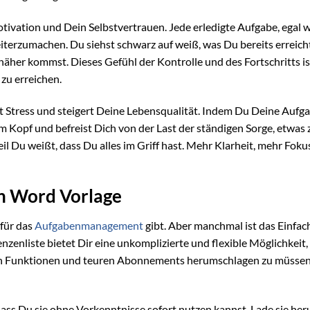
ivation und Dein Selbstvertrauen. Jede erledigte Aufgabe, egal wi
weiterzumachen. Du siehst schwarz auf weiß, was Du bereits erreicht
 näher kommst. Dieses Gefühl der Kontrolle und des Fortschritts is
zu erreichen.
t Stress und steigert Deine Lebensqualität. Indem Du Deine Aufg
m Kopf und befreist Dich von der Last der ständigen Sorge, etwas 
l Du weißt, dass Du alles im Griff hast. Mehr Klarheit, mehr Foku
en Word Vorlage
 für das
Aufgabenmanagement
gibt. Aber manchmal ist das Einfac
zenliste bietet Dir eine unkomplizierte und flexible Möglichkeit,
en Funktionen und teuren Abonnements herumschlagen zu müssen. 
dass Du sie ohne Vorkenntnisse sofort nutzen kannst. Lade sie her