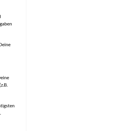
d
fgaben
 Deine
Deine
z.B.
htigsten
.