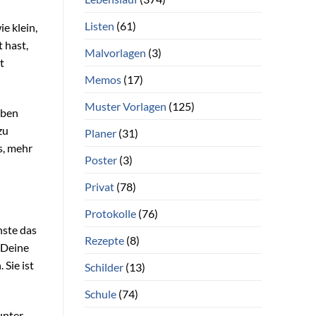
Listen
(61)
e klein,
 hast,
Malvorlagen
(3)
t
Memos
(17)
Muster Vorlagen
(125)
aben
zu
Planer
(31)
s, mehr
Poster
(3)
Privat
(78)
Protokolle
(76)
hste das
Rezepte
(8)
 Deine
Sie ist
Schilder
(13)
Schule
(74)
unter,