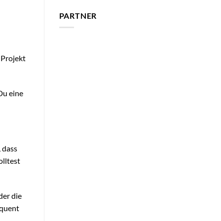
PARTNER
 Projekt
Du eine
, dass
olltest
der die
equent