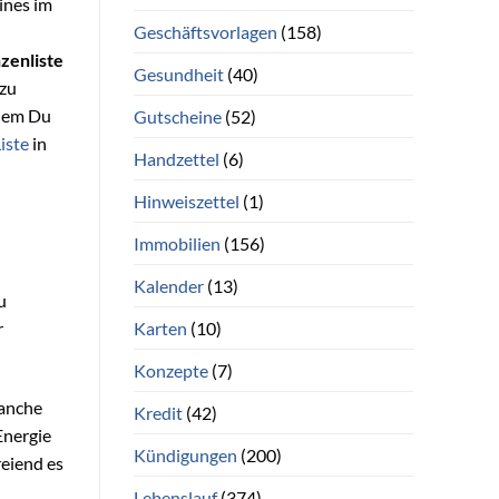
ines im
Geschäftsvorlagen
(158)
zenliste
Gesundheit
(40)
 zu
 dem Du
Gutscheine
(52)
iste
in
Handzettel
(6)
Hinweiszettel
(1)
Immobilien
(156)
Kalender
(13)
u
Karten
(10)
r
Konzepte
(7)
Manche
Kredit
(42)
Energie
Kündigungen
(200)
reiend es
Lebenslauf
(374)