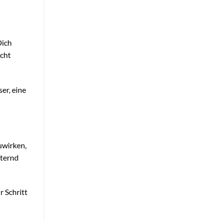
Dich
icht
er, eine
uwirken,
hternd
r Schritt