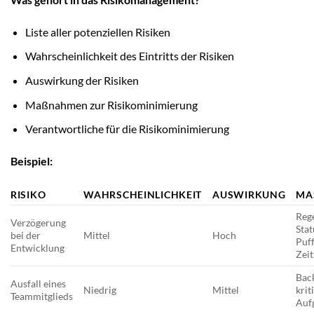
Liste aller potenziellen Risiken
Wahrscheinlichkeit des Eintritts der Risiken
Auswirkung der Risiken
Maßnahmen zur Risikominimierung
Verantwortliche für die Risikominimierung
Beispiel:
RISIKO
WAHRSCHEINLICHKEIT
AUSWIRKUNG
MA
Reg
Verzögerung
Sta
bei der
Mittel
Hoch
Puf
Entwicklung
Zei
Bac
Ausfall eines
Niedrig
Mittel
krit
Teammitglieds
Auf