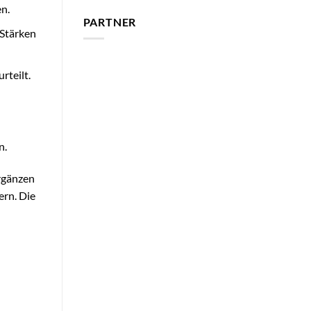
n.
PARTNER
 Stärken
rteilt.
n.
ergänzen
ern. Die