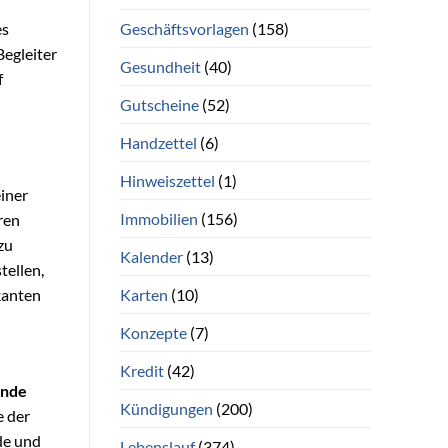
Geschäftsvorlagen
(158)
es
Begleiter
Gesundheit
(40)
f
Gutscheine
(52)
Handzettel
(6)
Hinweiszettel
(1)
iner
Immobilien
(156)
ren
zu
Kalender
(13)
tellen,
Karten
(10)
kanten
Konzepte
(7)
Kredit
(42)
ende
Kündigungen
(200)
e der
de und
Lebenslauf
(374)