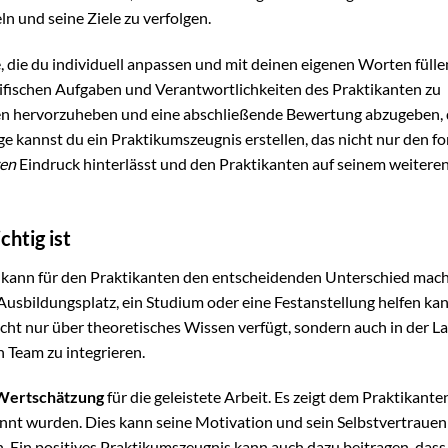
ln und seine Ziele zu verfolgen.
e, die du individuell anpassen und mit deinen eigenen Worten fülle
ifischen Aufgaben und Verantwortlichkeiten des Praktikanten zu
ken hervorzuheben und eine abschließende Bewertung abzugeben, 
age kannst du ein Praktikumszeugnis erstellen, das nicht nur den f
ven
Eindruck hinterlässt und den Praktikanten auf seinem weiter
htig ist
s kann für den Praktikanten den entscheidenden Unterschied mach
Ausbildungsplatz, ein Studium oder eine Festanstellung helfen kan
icht nur über theoretisches Wissen verfügt, sondern auch in der Lag
n Team zu integrieren.
Wertschätzung
für die geleistete Arbeit. Es zeigt dem Praktikante
nt wurden. Dies kann seine Motivation und sein Selbstvertrauen
n. Ein positives Praktikumszeugnis kann auch dazu beitragen, dass