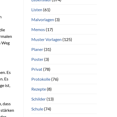
Listen
(61)
n
Malvorlagen
(3)
Memos
(17)
die
ormalen
Muster Vorlagen
(125)
en Weg
Planer
(31)
Poster
(3)
Privat
(78)
en. Es
n. Es
Protokolle
(76)
e ist,
Rezepte
(8)
Schilder
(13)
n, dass
Schule
(74)
 stärken
 der