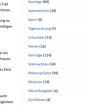
Sonstige
(84)
 Fall
rloren.
Speisekarten
(34)
Sport
(6)
ung zu
nnötigen
Tagesordnung
(5)
Urkunden
(13)
Verein
(16)
r ein
Verträge
(114)
trauen
.
Vollmachten
(34)
 Du Dich
Widersprüche
(94)
Wohnen
(19)
Word Ratgeber
(6)
owohl
Zertifikate
(4)
tigkeiten