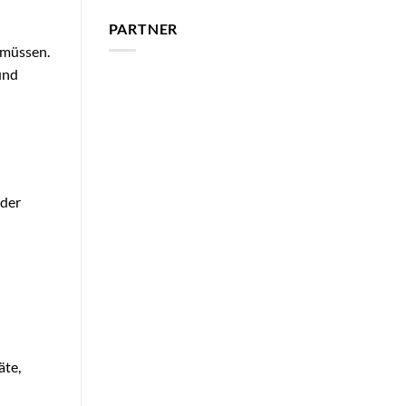
PARTNER
 müssen.
 und
 der
äte,