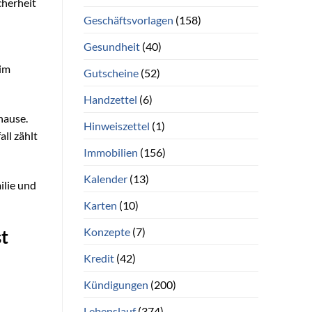
cherheit
Geschäftsvorlagen
(158)
Gesundheit
(40)
 im
Gutscheine
(52)
Handzettel
(6)
hause.
Hinweiszettel
(1)
all zählt
Immobilien
(156)
Kalender
(13)
ilie und
Karten
(10)
Konzepte
(7)
st
Kredit
(42)
Kündigungen
(200)
Lebenslauf
(374)