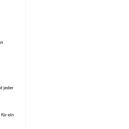
an
t jeder
 für ein