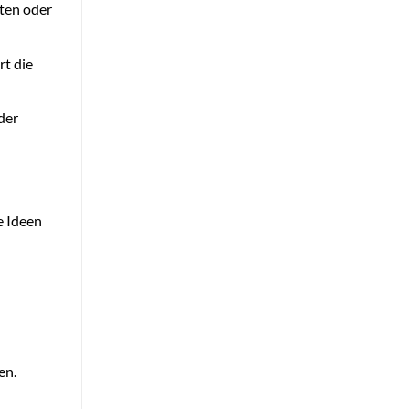
ften oder
t die
der
e Ideen
en.