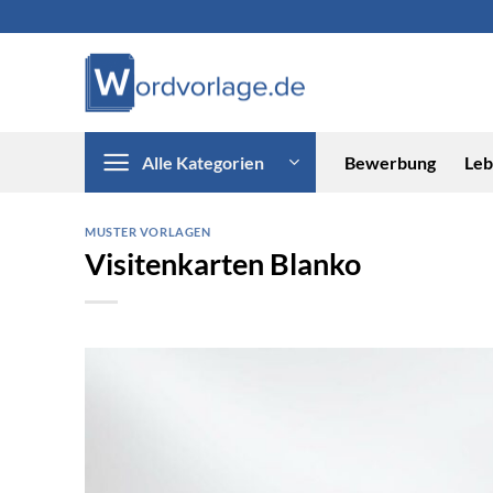
Zum
Inhalt
springen
Alle Kategorien
Bewerbung
Leb
MUSTER VORLAGEN
Visitenkarten Blanko