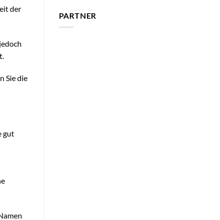
eit der
PARTNER
 jedoch
t.
 Sie die
e gut
ne
r Namen