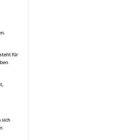
en.
steht für
rben
t,
 sich
r.