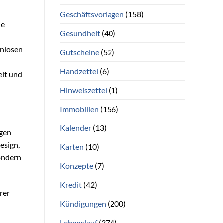
Geschäftsvorlagen
(158)
ie
Gesundheit
(40)
enlosen
Gutscheine
(52)
Handzettel
(6)
elt und
Hinweiszettel
(1)
Immobilien
(156)
Kalender
(13)
gen
esign,
Karten
(10)
sondern
Konzepte
(7)
Kredit
(42)
rer
Kündigungen
(200)
Lebenslauf
(374)