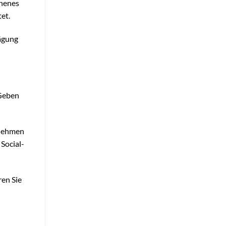
chenes
et.
rägung
 Geben
rnehmen
 Social-
ren Sie