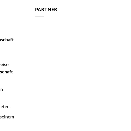
PARTNER
schaft
weise
schaft
en
reten.
 seinem