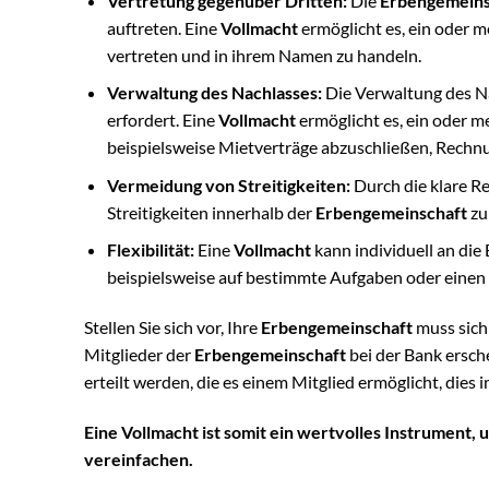
Vertretung gegenüber Dritten:
Die
Erbengemeins
auftreten. Eine
Vollmacht
ermöglicht es, ein oder m
vertreten und in ihrem Namen zu handeln.
Verwaltung des Nachlasses:
Die Verwaltung des Na
erfordert. Eine
Vollmacht
ermöglicht es, ein oder m
beispielsweise Mietverträge abzuschließen, Rech
Vermeidung von Streitigkeiten:
Durch die klare R
Streitigkeiten innerhalb der
Erbengemeinschaft
zu
Flexibilität:
Eine
Vollmacht
kann individuell an die
beispielsweise auf bestimmte Aufgaben oder eine
Stellen Sie sich vor, Ihre
Erbengemeinschaft
muss sich
Mitglieder der
Erbengemeinschaft
bei der Bank ersch
erteilt werden, die es einem Mitglied ermöglicht, dies 
Eine Vollmacht ist somit ein wertvolles Instrument,
vereinfachen.