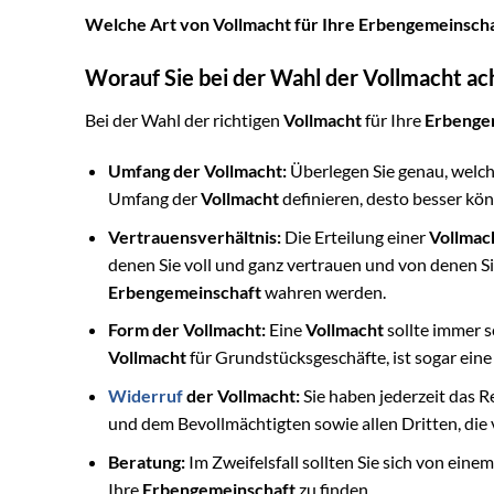
Welche Art von Vollmacht für Ihre Erbengemeinschaft
Worauf Sie bei der Wahl der Vollmacht ac
Bei der Wahl der richtigen
Vollmacht
für Ihre
Erbenge
Umfang der Vollmacht:
Überlegen Sie genau, welch
Umfang der
Vollmacht
definieren, desto besser kön
Vertrauensverhältnis:
Die Erteilung einer
Vollmac
denen Sie voll und ganz vertrauen und von denen Sie
Erbengemeinschaft
wahren werden.
Form der Vollmacht:
Eine
Vollmacht
sollte immer sc
Vollmacht
für Grundstücksgeschäfte, ist sogar eine
Widerruf
der Vollmacht:
Sie haben jederzeit das R
und dem Bevollmächtigten sowie allen Dritten, die
Beratung:
Im Zweifelsfall sollten Sie sich von eine
Ihre
Erbengemeinschaft
zu finden.