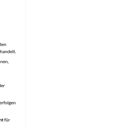
 den
 handelt.
onen,
der
 erfolgen
ht
für