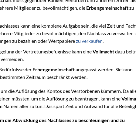
chaft
muss gegenüber Banken, Behörden und anderen Dritten als
ehrere Mitglieder zu bevollmächtigen, die
Erbengemeinschaft
zu
chlasses kann eine komplexe Aufgabe sein, die viel Zeit und Fac
ehrere Mitglieder zu bevollmächtigen, den Nachlass zu verwalten
nungen zu bezahlen oder Wertpapiere
zu verkaufen
.
egelung der Vertretungsbefugnisse kann eine
Vollmacht
dazu beitr
 vermeiden.
 Bedürfnisse der
Erbengemeinschaft
angepasst werden. Sie kann
n bestimmten Zeitraum beschränkt werden.
 um die Auflösung des Kontos des Verstorbenen kümmern. Da all
einen müssten, um die Auflösung zu beantragen, kann eine
Vollma
im Namen aller zu tun. Das spart Zeit und Aufwand für alle Beteilig
 um die Abwicklung des Nachlasses zu beschleunigen und zu