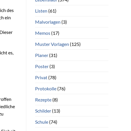
ich des
Listen
(61)
ch ein
Malvorlagen
(3)
 Dieser
Memos
(17)
Muster Vorlagen
(125)
cht es,
Planer
(31)
Poster
(3)
Privat
(78)
Protokolle
(76)
roffen
Rezepte
(8)
iedliche
Schilder
(13)
zu
Schule
(74)