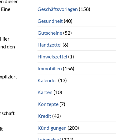
en dieser
Geschäftsvorlagen
(158)
 Eine
Gesundheit
(40)
Gutscheine
(52)
 Hier
Handzettel
(6)
 und den
Hinweiszettel
(1)
Immobilien
(156)
mpliziert
Kalender
(13)
Karten
(10)
Konzepte
(7)
nschaft
Kredit
(42)
Kündigungen
(200)
it
Lebenslauf
(374)