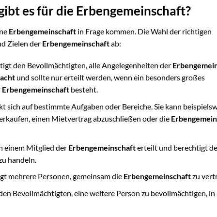
ibt es für die Erbengemeinschaft?
ine
Erbengemeinschaft
in Frage kommen. Die Wahl der richtigen
nd Zielen der
Erbengemeinschaft
ab:
igt den Bevollmächtigten, alle Angelegenheiten der
Erbengemein
acht
und sollte nur erteilt werden, wenn ein besonders großes
r
Erbengemeinschaft
besteht.
t sich auf bestimmte Aufgaben oder Bereiche. Sie kann beispiels
erkaufen, einen Mietvertrag abzuschließen oder die
Erbengemein
n einem Mitglied der
Erbengemeinschaft
erteilt und berechtigt d
zu handeln.
gt mehrere Personen, gemeinsam die
Erbengemeinschaft
zu vert
den Bevollmächtigten, eine weitere Person zu bevollmächtigen, in