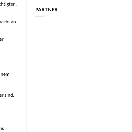
htigten.
PARTNER
macht an
er
einem
r sind,
te: