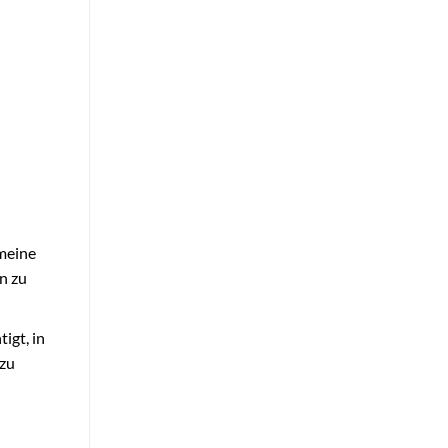
 meine
n zu
igt, in
 zu