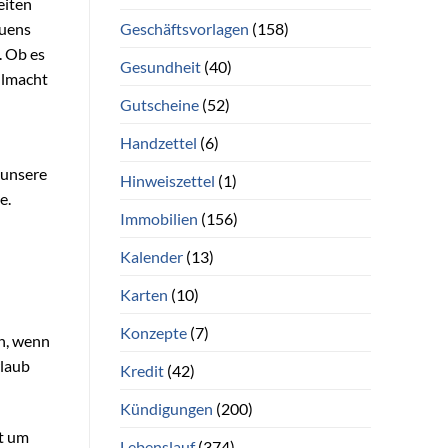
eiten
Geschäftsvorlagen
(158)
auens
. Ob es
Gesundheit
(40)
llmacht
Gutscheine
(52)
Handzettel
(6)
 unsere
Hinweiszettel
(1)
e.
Immobilien
(156)
Kalender
(13)
Karten
(10)
Konzepte
(7)
en, wenn
rlaub
Kredit
(42)
Kündigungen
(200)
ht um
Lebenslauf
(374)