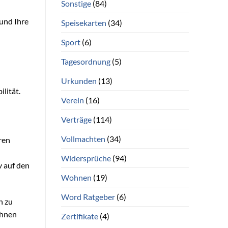
Sonstige
(84)
 und Ihre
Speisekarten
(34)
Sport
(6)
Tagesordnung
(5)
Urkunden
(13)
lität.
Verein
(16)
Verträge
(114)
Vollmachten
(34)
ren
Widersprüche
(94)
v auf den
Wohnen
(19)
Word Ratgeber
(6)
n zu
Ihnen
Zertifikate
(4)