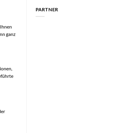
PARTNER
 Ihnen
ann ganz
tionen,
eführte
der