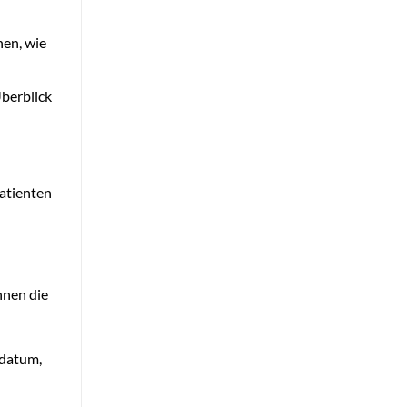
en, wie
Überblick
Patienten
hnen die
sdatum,