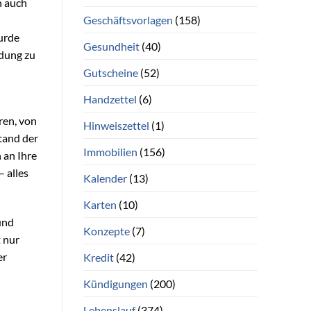
n auch
Geschäftsvorlagen
(158)
urde
Gesundheit
(40)
ndung zu
Gutscheine
(52)
Handzettel
(6)
ren, von
Hinweiszettel
(1)
tand der
Immobilien
(156)
 an Ihre
– alles
Kalender
(13)
Karten
(10)
 und
Konzepte
(7)
t nur
er
Kredit
(42)
Kündigungen
(200)
Lebenslauf
(374)