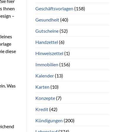
Sie hier
Geschäftsvorlagen
(158)
as Ihnen
Design –
Gesundheit
(40)
Gutscheine
(52)
kleines
Handzettel
(6)
orlage
ie diese
Hinweiszettel
(1)
Immobilien
(156)
Kalender
(13)
ein. Was
Karten
(10)
Konzepte
(7)
Kredit
(42)
Kündigungen
(200)
eichend
Lebenslauf
(374)