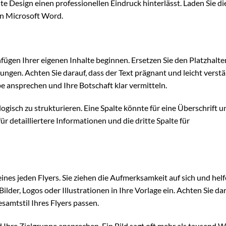
nte Design einen professionellen Eindruck hinterlässt. Laden Sie di
 in Microsoft Word.
nfügen Ihrer eigenen Inhalte beginnen. Ersetzen Sie den Platzhalte
ungen. Achten Sie darauf, dass der Text prägnant und leicht verstä
ppe ansprechen und Ihre Botschaft klar vermitteln.
ogisch zu strukturieren. Eine Spalte könnte für eine Überschrift u
r detailliertere Informationen und die dritte Spalte für
ines jeden Flyers. Sie ziehen die Aufmerksamkeit auf sich und helf
ilder, Logos oder Illustrationen in Ihre Vorlage ein. Achten Sie dar
amtstil Ihres Flyers passen.
Ihre Zielgruppe ansprechen. Ein Bild sagt oft mehr als tausend W