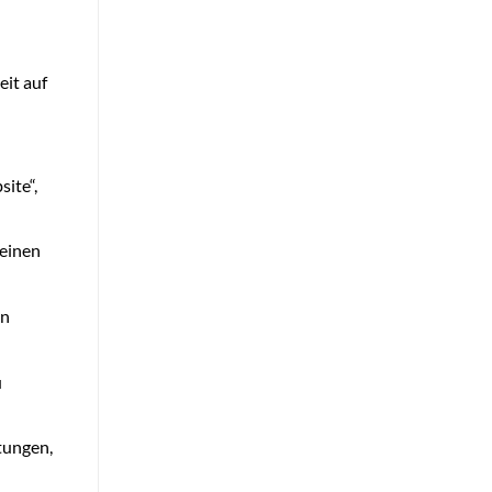
eit auf
site“,
 einen
en
u
tungen,