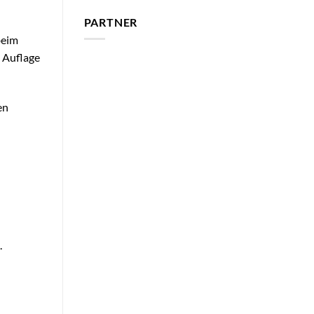
PARTNER
beim
n Auflage
en
.