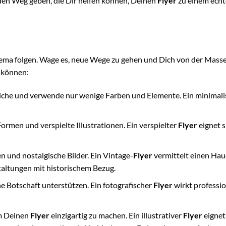
den Weg geben, die Dir helfen können, Deinen
Flyer
zu einem ech
ema folgen. Wage es, neue Wege zu gehen und Dich von der Mass
n können:
iche und verwende nur wenige Farben und Elemente. Ein minimali
rmen und verspielte Illustrationen. Ein verspielter
Flyer
eignet s
n und nostalgische Bilder. Ein Vintage-
Flyer
vermittelt einen Hau
taltungen mit historischem Bezug.
e Botschaft unterstützen. Ein fotografischer
Flyer
wirkt professio
um Deinen
Flyer
einzigartig zu machen. Ein illustrativer
Flyer
eignet