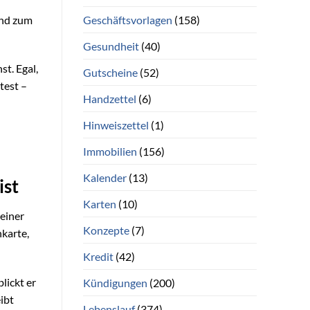
Geschäftsvorlagen
(158)
und zum
Gesundheit
(40)
t. Egal,
Gutscheine
(52)
test –
Handzettel
(6)
Hinweiszettel
(1)
Immobilien
(156)
Kalender
(13)
ist
Karten
(10)
Deiner
Konzepte
(7)
nkarte,
Kredit
(42)
lickt er
Kündigungen
(200)
ibt
Lebenslauf
(374)