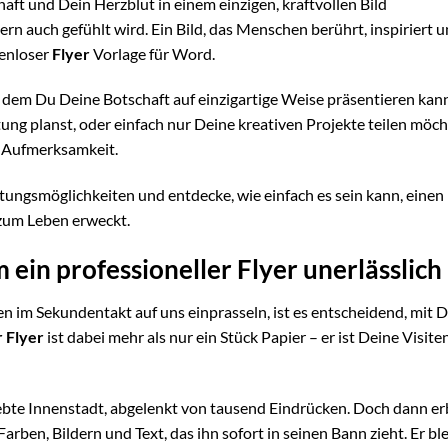
haft und Dein Herzblut in einem einzigen, kraftvollen Bild
ern auch gefühlt wird. Ein Bild, das Menschen berührt, inspiriert 
tenloser
Flyer
Vorlage für Word.
 dem Du Deine Botschaft auf einzigartige Weise präsentieren kanns
ung planst, oder einfach nur Deine kreativen Projekte teilen möch
r Aufmerksamkeit.
tungsmöglichkeiten und entdecke, wie einfach es sein kann, einen
 zum Leben erweckt.
ein professioneller Flyer unerlässlich 
nen im Sekundentakt auf uns einprasseln, ist es entscheidend, mit 
r Flyer
ist dabei mehr als nur ein Stück Papier – er ist Deine Visite
lebte Innenstadt, abgelenkt von tausend Eindrücken. Doch dann erb
ben, Bildern und Text, das ihn sofort in seinen Bann zieht. Er ble