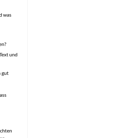
nd was
en?
 Text und
n gut
ass
öchten