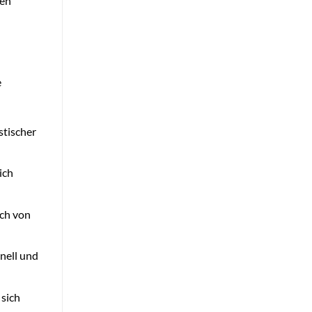
ten
e
stischer
ich
ch von
nell und
 sich