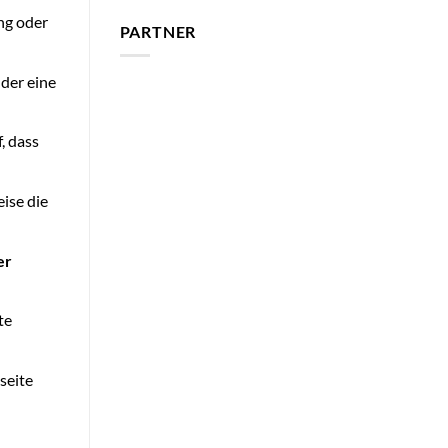
ng oder
PARTNER
lder eine
, dass
ise die
er
te
seite