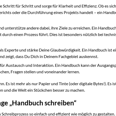
chritt für Schritt und sorge für Klarheit und Effizienz. Ob es sic
richts oder die Durchführung eines Projekts handelt – ein Handbu
 unterstütze andere dabei, ihre Ziele zu erreichen. Ein Handbuc
tt durch einen Prozess führt. Dies ist besonders nützlich bei techn
als Experte und stärke Deine Glaubwürdigkeit. Ein Handbuch ist e
d zeigt, dass Du Dich in Deinem Fachgebiet auskennst.
 für Austausch und Interaktion. Ein Handbuch kann der Ausgangs
chen, Fragen stellen und voneinander lernen.
s ist mehr als nur Papier und Tinte (oder digitale Bytes!). Es ist
n und die Welt ein Stückchen besser zu machen.
age „Handbuch schreiben“
n Schreibprozess so einfach und effizient wie möglich zu gestalten. 