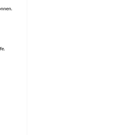
önnen.
fe.