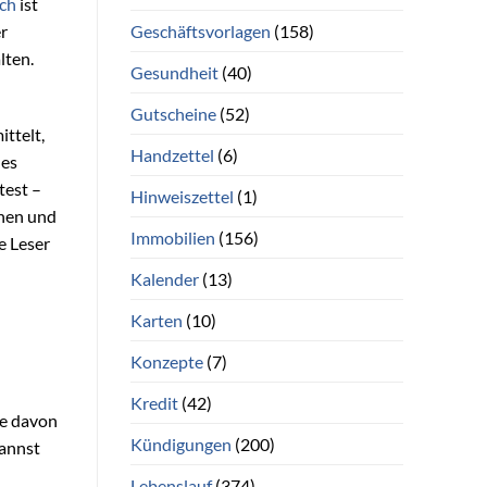
ch
ist
Geschäftsvorlagen
(158)
r
lten.
Gesundheit
(40)
Gutscheine
(52)
ttelt,
Handzettel
(6)
hes
test –
Hinweiszettel
(1)
nen und
Immobilien
(156)
e Leser
Kalender
(13)
Karten
(10)
Konzepte
(7)
Kredit
(42)
re davon
Kündigungen
(200)
kannst
Lebenslauf
(374)