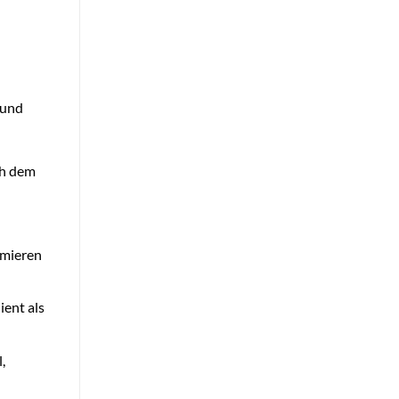
 und
ch dem
imieren
ient als
,