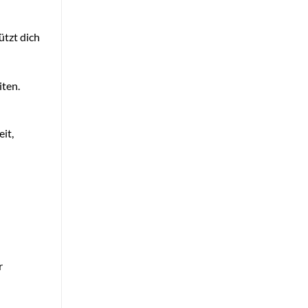
ützt dich
iten.
it,
r