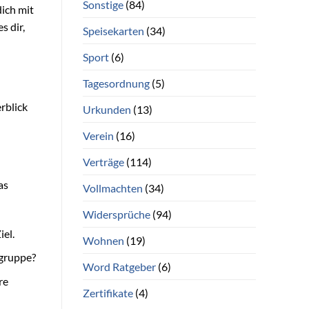
Sonstige
(84)
dich mit
s dir,
Speisekarten
(34)
Sport
(6)
Tagesordnung
(5)
erblick
Urkunden
(13)
Verein
(16)
Verträge
(114)
as
Vollmachten
(34)
Widersprüche
(94)
iel.
Wohnen
(19)
lgruppe?
Word Ratgeber
(6)
re
Zertifikate
(4)