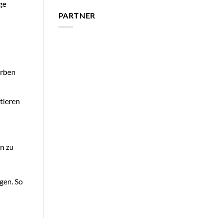
ge
PARTNER
arben
tieren
n zu
gen. So