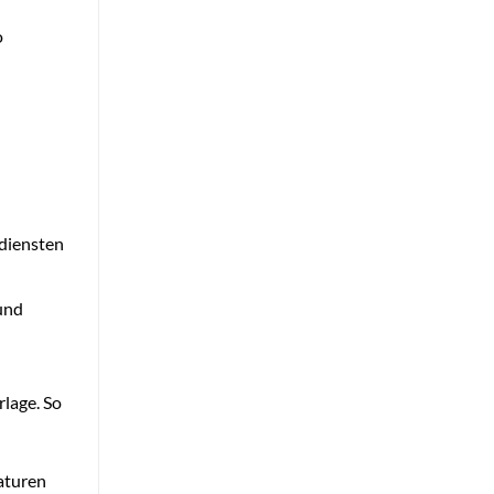
o
rdiensten
und
rlage. So
raturen