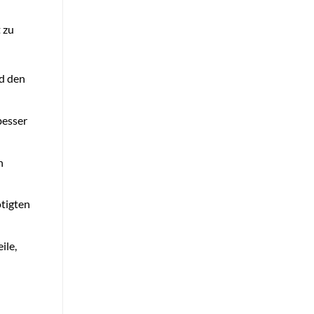
 zu
nd den
besser
n
ötigten
ile,