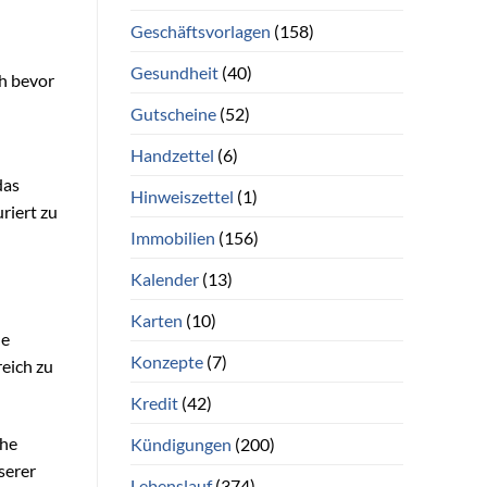
Geschäftsvorlagen
(158)
Gesundheit
(40)
ch bevor
Gutscheine
(52)
Handzettel
(6)
das
Hinweiszettel
(1)
riert zu
Immobilien
(156)
Kalender
(13)
Karten
(10)
ne
Konzepte
(7)
eich zu
Kredit
(42)
che
Kündigungen
(200)
serer
Lebenslauf
(374)