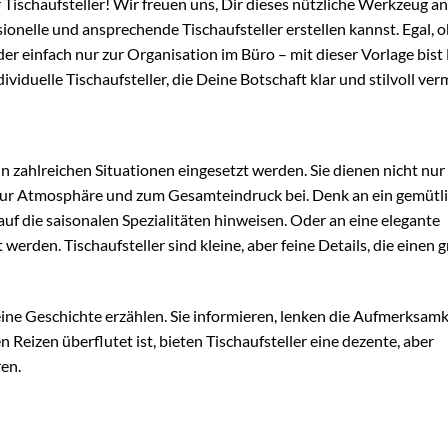
ischaufsteller! Wir freuen uns, Dir dieses nützliche Werkzeug an
elle und ansprechende Tischaufsteller erstellen kannst. Egal, o
er einfach nur zur Organisation im Büro – mit dieser Vorlage bist
ividuelle Tischaufsteller, die Deine Botschaft klar und stilvoll verm
in zahlreichen Situationen eingesetzt werden. Sie dienen nicht nur
zur Atmosphäre und zum Gesamteindruck bei. Denk an ein gemütl
auf die saisonalen Spezialitäten hinweisen. Oder an eine elegante
 werden. Tischaufsteller sind kleine, aber feine Details, die einen
 eine Geschichte erzählen. Sie informieren, lenken die Aufmerksam
n Reizen überflutet ist, bieten Tischaufsteller eine dezente, aber
ren.