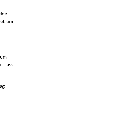
eine
tet, um
, um
n. Lass
ag,