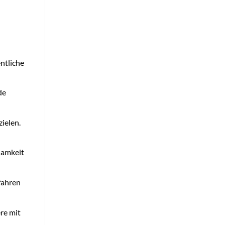
ntliche
de
ielen.
samkeit
fahren
ere mit