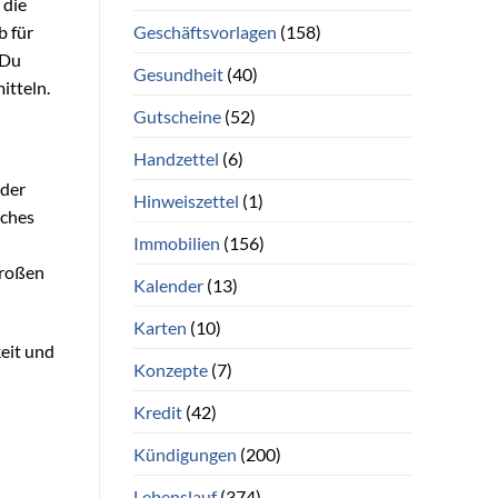
 die
Geschäftsvorlagen
(158)
b für
 Du
Gesundheit
(40)
itteln.
Gutscheine
(52)
Handzettel
(6)
 der
Hinweiszettel
(1)
iches
Immobilien
(156)
 großen
Kalender
(13)
Karten
(10)
keit und
Konzepte
(7)
Kredit
(42)
Kündigungen
(200)
Lebenslauf
(374)