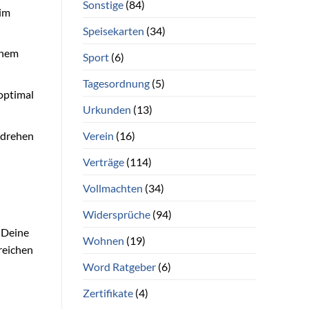
Sonstige
(84)
 im
Speisekarten
(34)
inem
Sport
(6)
Tagesordnung
(5)
optimal
Urkunden
(13)
Verein
(16)
mdrehen
Verträge
(114)
Vollmachten
(34)
Widersprüche
(94)
s Deine
Wohnen
(19)
reichen
Word Ratgeber
(6)
Zertifikate
(4)