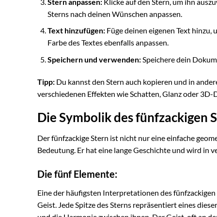
Stern anpassen:
Klicke auf den Stern, um ihn ausz
Sterns nach deinen Wünschen anpassen.
Text hinzufügen:
Füge deinen eigenen Text hinzu, u
Farbe des Textes ebenfalls anpassen.
Speichern und verwenden:
Speichere dein Dokume
Tipp:
Du kannst den Stern auch kopieren und in and
verschiedenen Effekten wie Schatten, Glanz oder 3D-Da
Die Symbolik des fünfzackigen S
Der fünfzackige Stern ist nicht nur eine einfache geom
Bedeutung. Er hat eine lange Geschichte und wird in v
Die fünf Elemente:
Eine der häufigsten Interpretationen des fünfzackigen 
Geist. Jede Spitze des Sterns repräsentiert eines die
und die Harmonie zwischen ihnen. Der Geist, oft an der