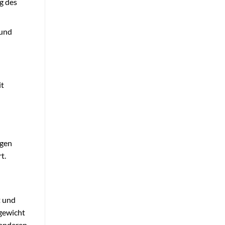
g des
 und
it
igen
t.
t und
hgewicht
 anderen