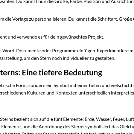
uwählen. Du kannst nun die Größe, Farbe, Position und Ausrichtun
m die Vorlage zu personalisieren. Du kannst die Schriftart, Größe
nt und verwende es für dein gewünschtes Projekt.
ere Word-Dokumente oder Programme einfügen. Experimentiere m
rstellung, um den Stern noch individueller zu gestalten.
terns: Eine tiefere Bedeutung
etrische Form, sondern ein Symbol mit einer tiefen und vielschicht
erschiedenen Kulturen und Kontexten unterschiedlich interpretier
Sterns bezieht sich auf die fünf Elemente: Erde, Wasser, Feuer, Luf
ser Elemente, und die Anordnung des Sterns symbolisiert das Gleic
 obersten Spitze des Sterns dargestellt, kontrolliert und lenkt die