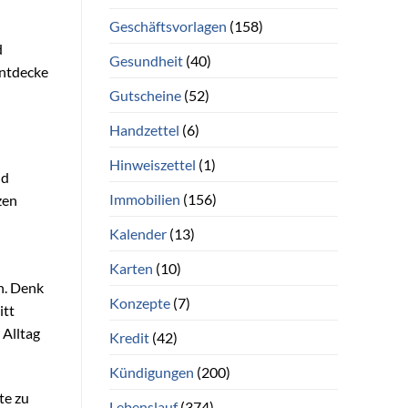
Geschäftsvorlagen
(158)
d
Gesundheit
(40)
entdecke
Gutscheine
(52)
Handzettel
(6)
Hinweiszettel
(1)
nd
Immobilien
(156)
zen
Kalender
(13)
Karten
(10)
n. Denk
Konzepte
(7)
itt
 Alltag
Kredit
(42)
Kündigungen
(200)
te zu
Lebenslauf
(374)