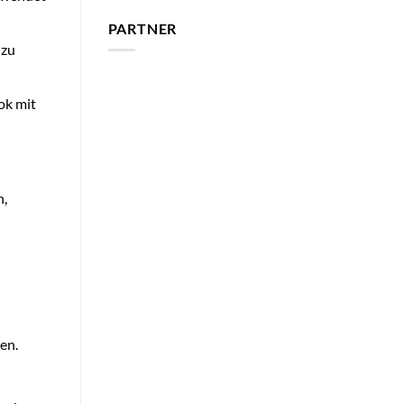
PARTNER
 zu
ok mit
n,
en.