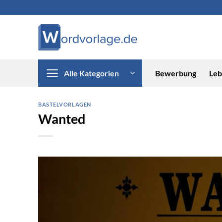
Zum
Inhalt
springen
Alle Kategorien
Bewerbung
Leb
BASTELVORLAGEN
Wanted