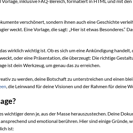
d Vorlage, inklusive FAQ-Bereich, formatiert in HTML und mit den
e Dokumente verschönert, sondern ihnen auch eine Geschichte verleih
ier weckt. Eine Vorlage, die sagt: „Hier ist etwas Besonderes.“ Das
das wirklich wichtig ist. Ob es sich um eine Ankündigung handelt, 
 weckt, oder eine Präsentation, die überzeugt: Die richtige Gestal
e ist dein Werkzeug, um genau das zu erreichen.
, kreativ zu werden, deine Botschaft zu unterstreichen und einen bl
een
, die Leinwand für deine Visionen und der Rahmen für deine W
age?
ist es wichtiger denn je, aus der Masse herauszustechen. Deine Dok
ll ansprechend und emotional berühren. Hier sind einige Gründe, 
ch ist: