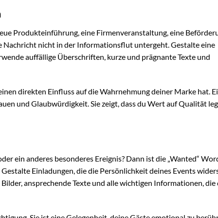
n
eue Produkteinführung, eine Firmenveranstaltung, eine Beförder
 Nachricht nicht in der Informationsflut untergeht. Gestalte eine
rwende auffällige Überschriften, kurze und prägnante Texte und
einen direkten Einfluss auf die Wahrnehmung deiner Marke hat. E
auen und Glaubwürdigkeit. Sie zeigt, dass du Wert auf Qualität le
 oder ein anderes besonderes Ereignis? Dann ist die „Wanted“ Wor
 Gestalte Einladungen, die die Persönlichkeit deines Events wider
Bilder, ansprechende Texte und alle wichtigen Informationen, die
chtigung. Sie ist eine Gelegenheit, deine Gäste emotional zu berü