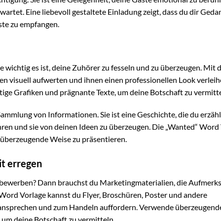
artet. Eine liebevoll gestaltete Einladung zeigt, dass du dir Ged
äste zu empfangen.
 wichtig es ist, deine Zuhörer zu fesseln und zu überzeugen. Mit 
 visuell aufwerten und ihnen einen professionellen Look verleih
tige Grafiken und prägnante Texte, um deine Botschaft zu vermitte
Sammlung von Informationen. Sie ist eine Geschichte, die du erzähls
ühren und sie von deinen Ideen zu überzeugen. Die „Wanted“ Word
nd überzeugende Weise zu präsentieren.
t erregen
bewerben? Dann brauchst du Marketingmaterialien, die Aufmerk
Word Vorlage kannst du Flyer, Broschüren, Poster und andere
e ansprechen und zum Handeln auffordern. Verwende überzeugende
 um deine Botschaft zu vermitteln.