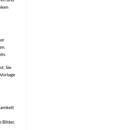
anken
der
en.
ln.
t. Sie
 Vorlage
samkeit
 Bilder,