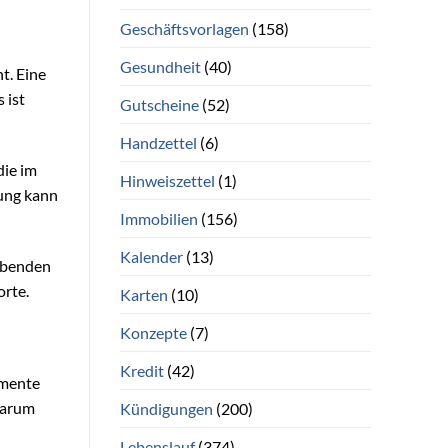
Geschäftsvorlagen
(158)
Gesundheit
(40)
t. Eine
 ist
Gutscheine
(52)
Handzettel
(6)
die im
Hinweiszettel
(1)
tung kann
Immobilien
(156)
Kalender
(13)
eibenden
orte.
Karten
(10)
Konzepte
(7)
Kredit
(42)
umente
warum
Kündigungen
(200)
Lebenslauf
(374)