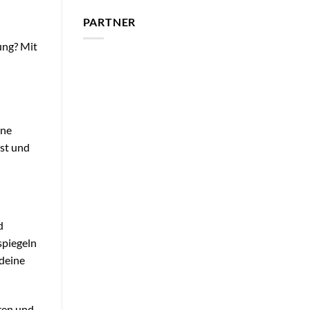
PARTNER
ung? Mit
ine
gst und
d
spiegeln
 deine
hren und