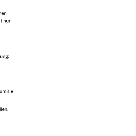
inen
ht nur
tung:
 um sie
len.